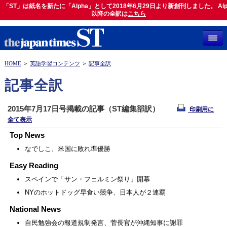
「ST」は紙名を新たに「Alpha」として2018年6月29日より新創刊しました。 Alp
「ST」は紙名を新たに「Alpha」として2018年6月29日より新創刊しました。 Alph
以降の全訳は
以降の全訳は
こちら
こちら
HOME
＞
英語学習コンテンツ
＞
記事全訳
記事全訳
2015年7月17日号掲載の記事（ST編集部訳）
印刷用に
全て表示
Top News
なでしこ、米国に敗れ準優勝
Easy Reading
スペインで「サン・フェルミン祭り」開幕
NYのホットドッグ早食い競争、日本人が２連覇
National News
自民勉強会の報道規制発言、菅長官が沖縄知事に謝罪