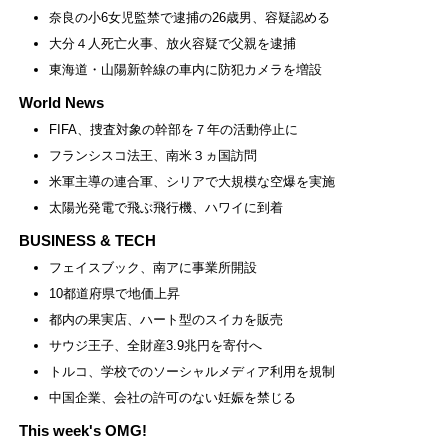
奈良の小6女児監禁で逮捕の26歳男、容疑認める
大分４人死亡火事、放火容疑で父親を逮捕
東海道・山陽新幹線の車内に防犯カメラを増設
World News
FIFA、捜査対象の幹部を７年の活動停止に
フランシスコ法王、南米３ヵ国訪問
米軍主導の連合軍、シリアで大規模な空爆を実施
太陽光発電で飛ぶ飛行機、ハワイに到着
BUSINESS & TECH
フェイスブック、南アに事業所開設
10都道府県で地価上昇
都内の果実店、ハート型のスイカを販売
サウジ王子、全財産3.9兆円を寄付へ
トルコ、学校でのソーシャルメディア利用を規制
中国企業、会社の許可のない妊娠を禁じる
This week's OMG!