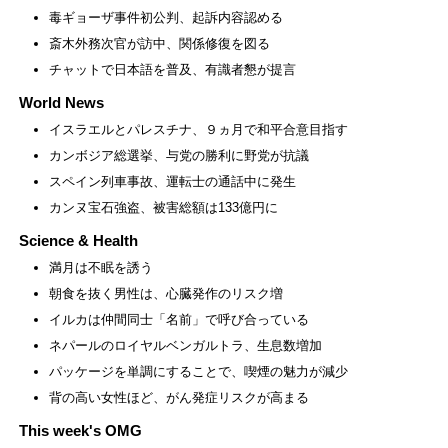
毒ギョーザ事件初公判、起訴内容認める
斎木外務次官が訪中、関係修復を図る
チャットで日本語を普及、有識者懇が提言
World News
イスラエルとパレスチナ、９ヵ月で和平合意目指す
カンボジア総選挙、与党の勝利に野党が抗議
スペイン列車事故、運転士の通話中に発生
カンヌ宝石強盗、被害総額は133億円に
Science & Health
満月は不眠を誘う
朝食を抜く男性は、心臓発作のリスク増
イルカは仲間同士「名前」で呼び合っている
ネパールのロイヤルベンガルトラ、生息数増加
パッケージを単調にすることで、喫煙の魅力が減少
背の高い女性ほど、がん発症リスクが高まる
This week's OMG