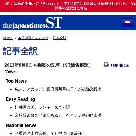
「ST」は紙名を新たに「Alpha」として2018年6月29日より新創刊しました。 Alp
「ST」は紙名を新たに「Alpha」として2018年6月29日より新創刊しました。 Alph
以降の全訳は
以降の全訳は
こちら
こちら
HOME
＞
英語学習コンテンツ
＞
記事全訳
記事全訳
2013年8月9日号掲載の記事（ST編集部訳）
印刷用に全
て表示
Top News
東アジアカップ、反日横断幕に日本が抗議文提出
Easy Reading
松井秀喜氏、ヤンキースで引退
宮崎駿監督の『風立ちぬ』、ベネチア映画祭出品
National News
全柔連の上村会長、８月中に引責辞任へ