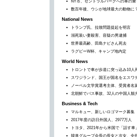
NY市、セントラルパークへの車の乗
数百年後、ウシが地球最大の動物に
National News
トランプ氏、拉致問題提起を明言
溺死装い妻殺害、容疑の男逮捕
世界最高齢、田島ナビさん死去
ラグビーW杯、キャンプ地内定
World News
トロントで車が歩道に突っ込み10人
スワジランド、国王が国名をエスワ
ノーベル文学賞選考主体、受賞者名
北朝鮮でバス事故、32人の中国人観
Business & Tech
マルキュー、新しいロゴマーク募集
2017年度の訪日外国人、2977万人
トヨタ、2021年から米国で「話す車
韓進グループ会長の長女と次女、全