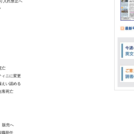
り入れ禁止へ
？
死亡
ティニに変更
漏えい認める
光客死亡
」販売へ
役職辞任