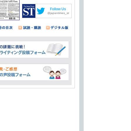
Follow Us
@japantimes_st