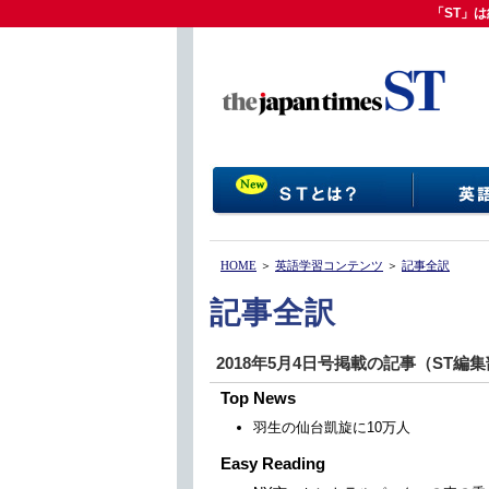
「ST」は
「ST」
HOME
＞
英語学習コンテンツ
＞
記事全訳
記事全訳
2018年5月4日号掲載の記事（ST編
Top News
羽生の仙台凱旋に10万人
Easy Reading