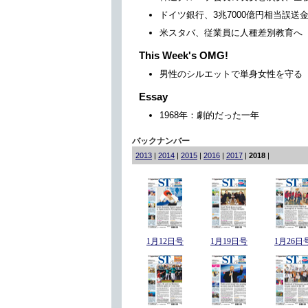
ドイツ銀行、3兆7000億円相当誤送
米スタバ、従業員に人種差別教育へ
This Week's OMG!
男性のシルエットで単身女性を守る
Essay
1968年：劇的だった一年
バックナンバー
2013
|
2014
|
2015
|
2016
|
2017
|
2018
|
1月12日号
1月19日号
1月26日