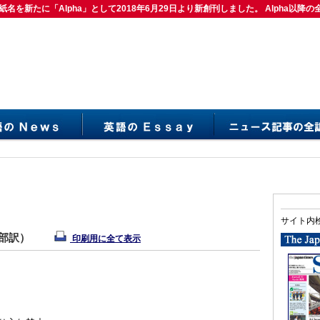
紙名を新たに「Alpha」として2018年6月29日より新創刊しました。 Alpha以降の
は紙名を新たに「Alpha」として2018年6月29日より新創刊しました。 Alpha以降の
サイト内
集部訳）
印刷用に全て表示