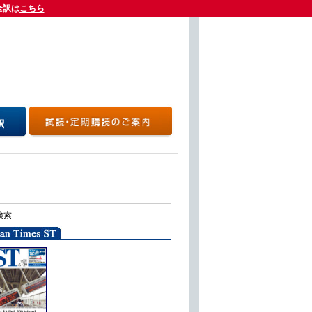
全訳は
全訳は
こちら
こちら
検索