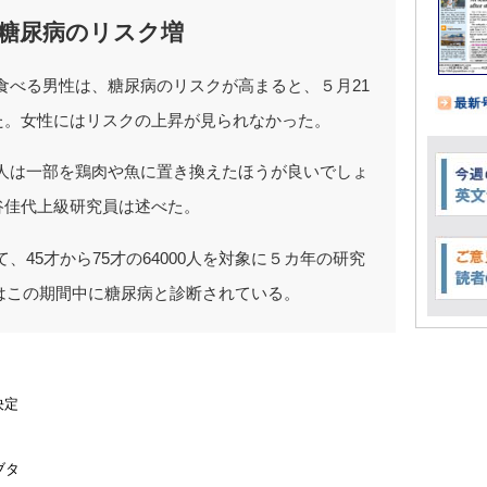
糖尿病のリスク増
食べる男性は、糖尿病のリスクが高まると、５月21
た。女性にはリスクの上昇が見られなかった。
人は一部を鶏肉や魚に置き換えたほうが良いでしょ
谷佳代上級研究員は述べた。
45才から75才の64000人を対象に５カ年の研究
人はこの期間中に糖尿病と診断されている。
決定
ブタ