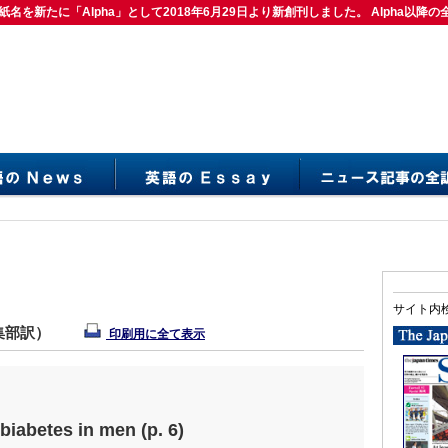
紙名を新たに「Alpha」として2018年6月29日より新創刊しました。 Alpha以降の
は紙名を新たに「Alpha」として2018年6月29日より新創刊しました。 Alpha以降の
サイト内
編集部訳）
印刷用に全て表示
 biabetes in men (p. 6)