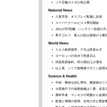
ソチ五輪のメダル初公開
National News
八尾市長、オスプレイ配備に反発
スーパークールビス３季目開始
JALの787型機、バッテリー容器の
男子ゴルフ、新人の松山英樹が２勝
World News
トルコ政府謝罪、デモは収束せず
ヨーロッパの洪水で死者15人
武器貿易条約、65カ国以上が署名
仏と英、シリア政権側でサリン使用
Science & Health
牛肉・豚肉を好む男性、糖尿病のリ
火星旅行での放射線被ばく量、生涯
露科学者、マンモスの死骸から血液
飲酒と喫煙の併用、女性の方が悪影