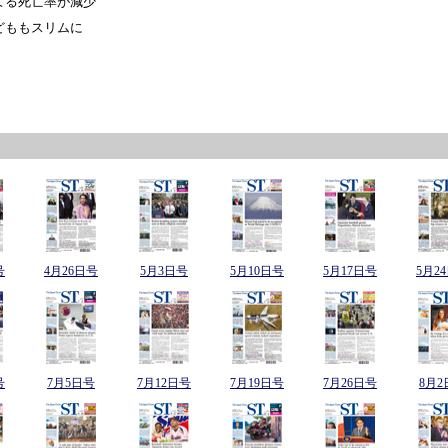
よる死亡率が減少
どももスリムに
号
4月26日号
5月3日号
5月10日号
5月17日号
5月2
号
7月5日号
7月12日号
7月19日号
7月26日号
8月2