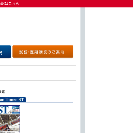
全訳は
全訳は
こちら
こちら
検索