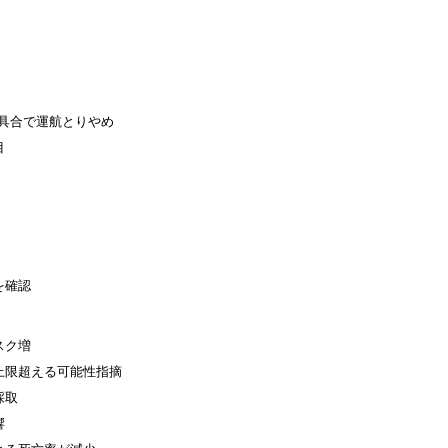
不具合で運航とりやめ
目
を確認
スク増
上限超える可能性指摘
採取
響