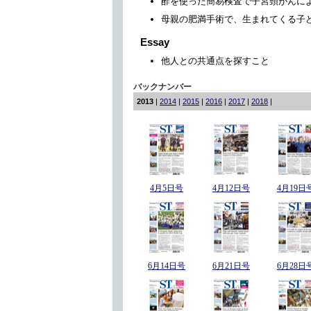
酢を使った簡易検査で子宮頸がんに
母親の肥満手術で、生まれてくる子
Essay
他人との共通点を探すこと
バックナンバー
2013
|
2014
|
2015
|
2016
|
2017
|
2018
|
4月5日号
4月12日号
4月19日
6月14日号
6月21日号
6月28日