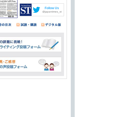
Follow Us
@japantimes_st