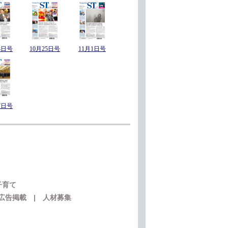
8日号
10月25日号
11月1日号
7日号
子育て
広告掲載
|
人材募集