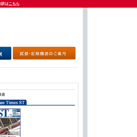
全訳は
全訳は
こちら
こちら
検索