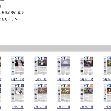
響
よる死亡率が減少
どももスリムに
号
4月26日号
5月3日号
5月10日号
5月17日号
5月2
号
7月5日号
7月12日号
7月19日号
7月26日号
8月2