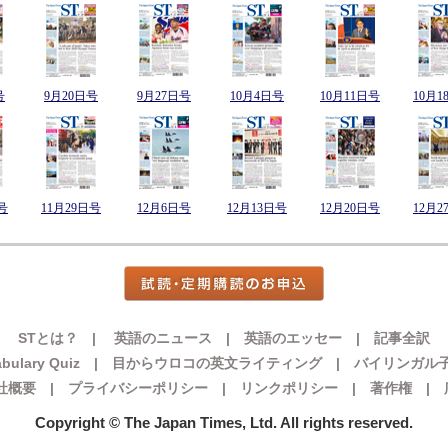
号
9月20日号
9月27日号
10月4日号
10月11日号
10月1
号
11月29日号
12月6日号
12月13日号
12月20日号
12月2
STとは？
|
英語のニュース
|
英語のエッセー
|
記事全訳
bulary Quiz
|
目からウロコの英文ライティング
|
バイリンガル
社概要
|
プライバシーポリシー
|
リンクポリシー
|
著作権
|
Copyright © The Japan Times, Ltd. All rights reserved.