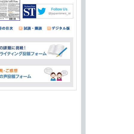
Follow Us
@japantimes_st