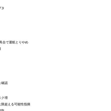
ブタ
不具合で運航とりやめ
目
を確認
スク増
上限超える可能性指摘
採取