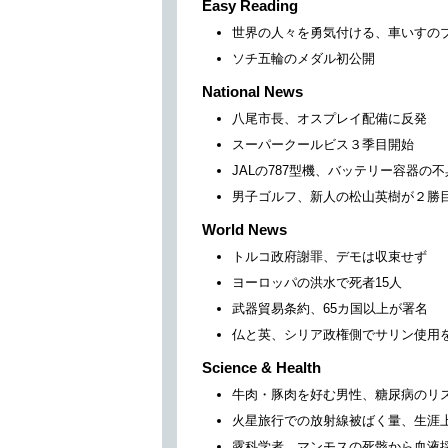
Easy Reading
世界の人々を勇気付ける、車いすの
ソチ五輪のメダル初公開
National News
八尾市長、オスプレイ配備に反発
スーパークールビス３季目開始
JALの787型機、バッテリー容器の
男子ゴルフ、新人の松山英樹が２勝
World News
トルコ政府謝罪、デモは収束せず
ヨーロッパの洪水で死者15人
武器貿易条約、65カ国以上が署名
仏と英、シリア政権側でサリン使用
Science & Health
牛肉・豚肉を好む男性、糖尿病のリ
火星旅行での放射線被ばく量、生涯
露科学者、マンモスの死骸から血液