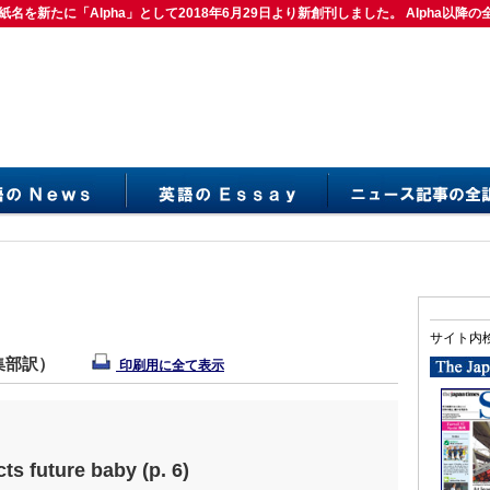
紙名を新たに「Alpha」として2018年6月29日より新創刊しました。 Alpha以降の
は紙名を新たに「Alpha」として2018年6月29日より新創刊しました。 Alpha以降の
サイト内
編集部訳）
印刷用に全て表示
ts future baby (p. 6)