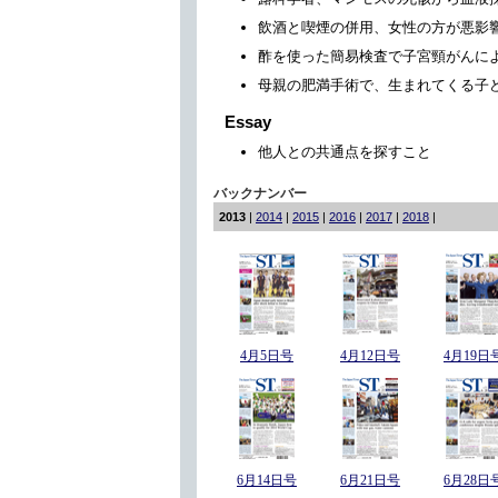
飲酒と喫煙の併用、女性の方が悪影
酢を使った簡易検査で子宮頸がんに
母親の肥満手術で、生まれてくる子
Essay
他人との共通点を探すこと
バックナンバー
2013
|
2014
|
2015
|
2016
|
2017
|
2018
|
4月5日号
4月12日号
4月19日
6月14日号
6月21日号
6月28日