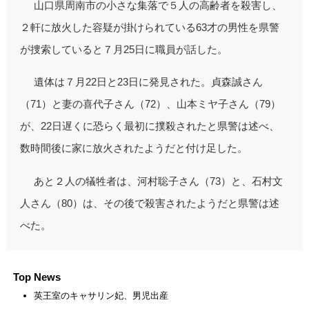
山口県周南市の小さな集落で５人の高齢者を殺害し、
２軒に放火した容疑が掛けられている63才の男性を県警
が捜索していると７月25日に職員が話した。
遺体は７月22日と23日に発見された。貞森誠さん
（71）と妻の喜代子さん（72）、山本ミヤ子さん（79）
が、22日遅くに恐らく最初に撲殺されたと県警は述べ、
数時間後に家に放火されたようだと付け足した。
あと２人の犠牲者は、河村聡子さん（73）と、石村文
人さん（80）は、その後で殺害されたようだと県警は述
べた。
Top News
英王室のキャサリン妃、男児出産