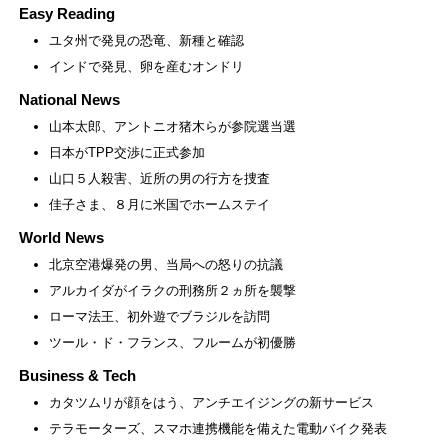
Easy Reading
ユタ州で発見の恐竜、新種と確認
インドで発見、卵を産むオンドリ
National News
山本太郎、アントニオ猪木らが参院選当選
日本がTPP交渉に正式参加
山口５人殺害、近所の男の行方を捜査
佳子さま、８月に米国でホームステイ
World News
北京空港爆発の男、当局への怒りの抗議
アルカイダがイラクの刑務所２ヵ所を襲撃
ローマ法王、初外遊でブラジルを訪問
ツール・ド・フランス、フルームが初優勝
Business & Tech
カタツムリが顔をはう、アンチエイジングの新サービス
テラモーターズ、スマホ連携機能を備えた電動バイク発表