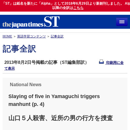
「ST」は紙名を新たに「Alpha」として2018年6月29日より新創刊しました。 Alp
「ST」は紙名を新たに「Alpha」として2018年6月29日より新創刊しました。 Alph
以降の全訳は
以降の全訳は
こちら
こちら
HOME
＞
英語学習コンテンツ
＞
記事全訳
記事全訳
2013年8月2日号掲載の記事（ST編集部訳）
印刷用に全
て表示
National News
Slaying of five in Yamaguchi triggers
manhunt (p. 4)
山口５人殺害、近所の男の行方を捜査