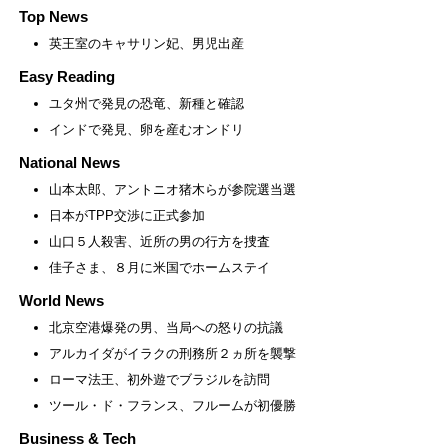
Top News
英王室のキャサリン妃、男児出産
Easy Reading
ユタ州で発見の恐竜、新種と確認
インドで発見、卵を産むオンドリ
National News
山本太郎、アントニオ猪木らが参院選当選
日本がTPP交渉に正式参加
山口５人殺害、近所の男の行方を捜査
佳子さま、８月に米国でホームステイ
World News
北京空港爆発の男、当局への怒りの抗議
アルカイダがイラクの刑務所２ヵ所を襲撃
ローマ法王、初外遊でブラジルを訪問
ツール・ド・フランス、フルームが初優勝
Business & Tech