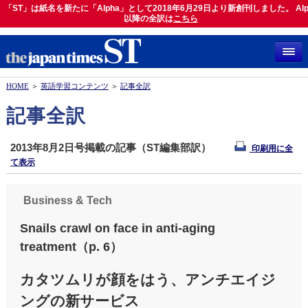
「ST」は紙名を新たに「Alpha」として2018年6月29日より新創刊しました。 Alp
「ST」は紙名を新たに「Alpha」として2018年6月29日より新創刊しました。 Alph
以降の全訳は
以降の全訳は
こちら
こちら
HOME
＞
英語学習コンテンツ
＞
記事全訳
記事全訳
2013年8月2日号掲載の記事（ST編集部訳）
印刷用に全
て表示
Business & Tech
Snails crawl on face in anti-aging
treatment（p. 6）
カタツムリが顔をはう、アンチエイジ
ングの新サービス