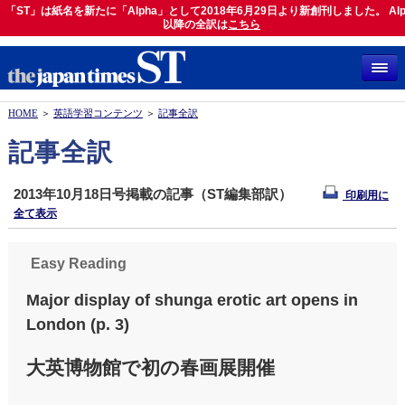
「ST」は紙名を新たに「Alpha」として2018年6月29日より新創刊しました。 Alp
「ST」は紙名を新たに「Alpha」として2018年6月29日より新創刊しました。 Alph
以降の全訳は
以降の全訳は
こちら
こちら
HOME
＞
英語学習コンテンツ
＞
記事全訳
記事全訳
2013年10月18日号掲載の記事（ST編集部訳）
印刷用に
全て表示
Easy Reading
Major display of shunga erotic art opens in
London (p. 3)
大英博物館で初の春画展開催