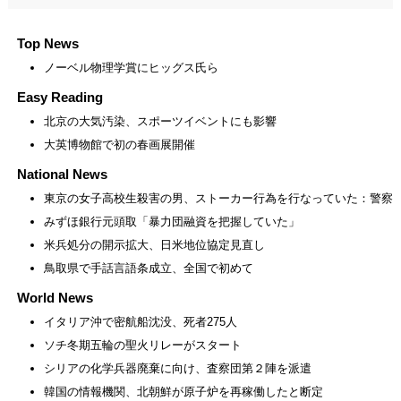
Top News
ノーベル物理学賞にヒッグス氏ら
Easy Reading
北京の大気汚染、スポーツイベントにも影響
大英博物館で初の春画展開催
National News
東京の女子高校生殺害の男、ストーカー行為を行なっていた：警察
みずほ銀行元頭取「暴力団融資を把握していた」
米兵処分の開示拡大、日米地位協定見直し
鳥取県で手話言語条成立、全国で初めて
World News
イタリア沖で密航船沈没、死者275人
ソチ冬期五輪の聖火リレーがスタート
シリアの化学兵器廃棄に向け、査察団第２陣を派遣
韓国の情報機関、北朝鮮が原子炉を再稼働したと断定