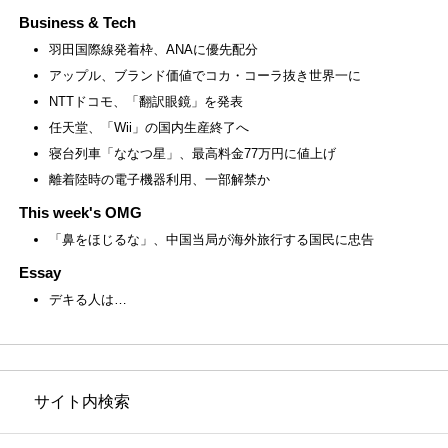
Business & Tech
羽田国際線発着枠、ANAに優先配分
アップル、ブランド価値でコカ・コーラ抜き世界一に
NTTドコモ、「翻訳眼鏡」を発表
任天堂、「Wii」の国内生産終了へ
寝台列車「ななつ星」、最高料金77万円に値上げ
離着陸時の電子機器利用、一部解禁か
This week's OMG
「鼻をほじるな」、中国当局が海外旅行する国民に忠告
Essay
デキる人は…
サイト内検索