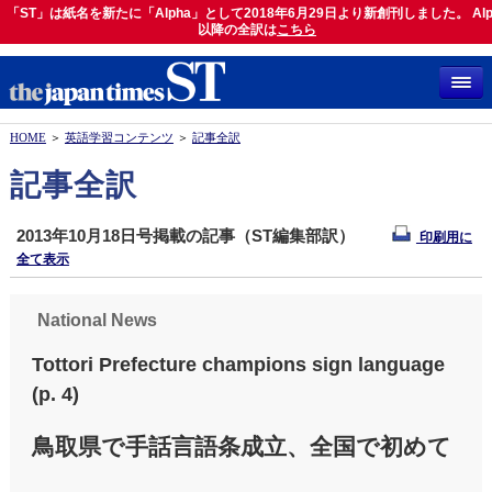
「ST」は紙名を新たに「Alpha」として2018年6月29日より新創刊しました。 Alp
「ST」は紙名を新たに「Alpha」として2018年6月29日より新創刊しました。 Alph
以降の全訳は
以降の全訳は
こちら
こちら
HOME
＞
英語学習コンテンツ
＞
記事全訳
記事全訳
2013年10月18日号掲載の記事（ST編集部訳）
印刷用に
全て表示
National News
Tottori Prefecture champions sign language
(p. 4)
鳥取県で手話言語条成立、全国で初めて