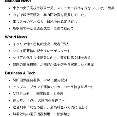
National News
東京の女子高校生殺害の男、ストーカー行為を行なっていた：警察
みずほ銀行元頭取「暴力団融資を把握していた」
米兵処分の開示拡大、日米地位協定見直し
鳥取県で手話言語条成立、全国で初めて
World News
イタリア沖で密航船沈没、死者275人
ソチ冬期五輪の聖火リレーがスタート
シリアの化学兵器廃棄に向け、査察団第２陣を派遣
韓国の情報機関、北朝鮮が原子炉を再稼働したと断定
Business & Tech
羽田国際線発着枠、ANAに優先配分
アップル、ブランド価値でコカ・コーラ抜き世界一に
NTTドコモ、「翻訳眼鏡」を発表
任天堂、「Wii」の国内生産終了へ
寝台列車「ななつ星」、最高料金77万円に値上げ
離着陸時の電子機器利用、一部解禁か