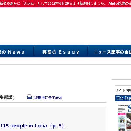
紙名を新たに「Alpha」として2018年6月29日より新創刊しました。 Alpha以降の
は紙名を新たに「Alpha」として2018年6月29日より新創刊しました。 Alpha以降の
サイト内
編集部訳）
印刷用に全て表示
 115 people in India（p. 5）