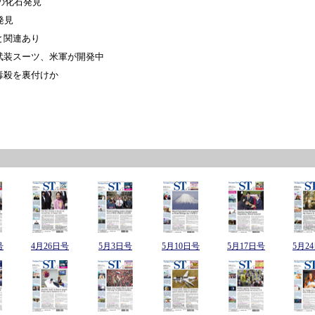
の化石発見
発見
と関連あり
武装スーツ、米軍が開発中
毒殺を裏付けか
号
4月26日号
5月3日号
5月10日号
5月17日号
5月2