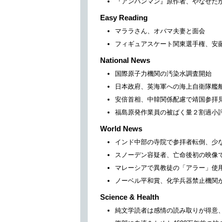
『アンパンマン』原作者、やなせた
Easy Reading
マララさん、オバマ夫妻と面会
フィギュアスケート関東選手権、安
National News
国際原子力機関の汚染水調査開始
日本政府、英海軍への海上自衛隊艦
安倍首相、中韓関係配慮で靖国参拝
福島原発作業員の被ばく量２割過小
World News
インド中部の寺院で参拝者転倒、少な
スノーデン容疑者、亡命後初の映像
マレーシアで異教徒の「アラー」使
ノーベル平和賞、化学兵器禁止機関
Science & Health
純文学読者は感情の読み取りが得意