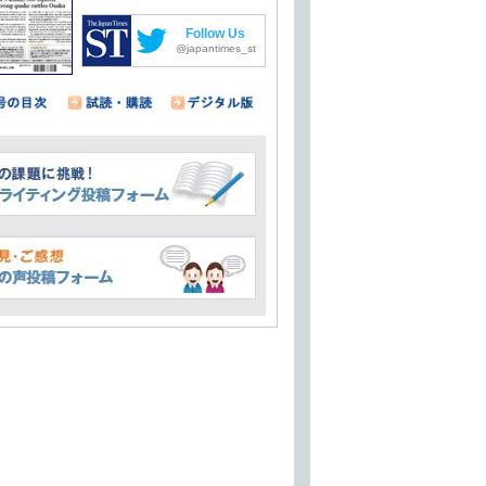
Follow Us
@japantimes_st