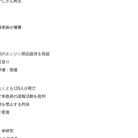
かしさん死去
藤美姫が優勝
船のエンジン部品提供を容認
見送り
評価：国連
くとも115人が死亡
で米政府の諜報活動を批判
用を禁止する判決
が受賞
、米研究