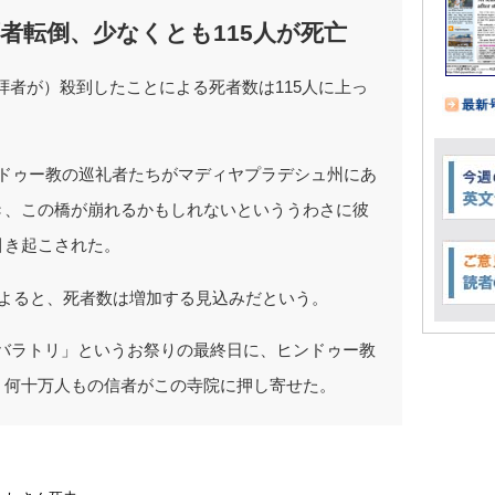
者転倒、少なくとも115人が死亡
拝者が）殺到したことによる死者数は115人に上っ
。
ンドゥー教の巡礼者たちがマディヤプラデシュ州にあ
き、この橋が崩れるかもしれないといううわさに彼
引き起こされた。
氏によると、死者数は増加する見込みだという。
ナバラトリ」というお祭りの最終日に、ヒンドゥー教
、何十万人もの信者がこの寺院に押し寄せた。