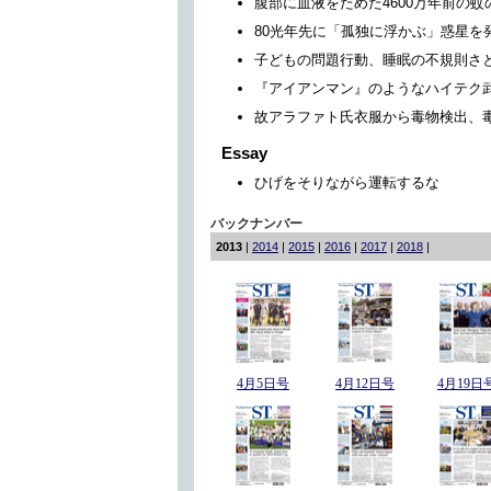
腹部に血液をためた4600万年前の蚊
80光年先に「孤独に浮かぶ」惑星を
子どもの問題行動、睡眠の不規則さ
『アイアンマン』のようなハイテク
故アラファト氏衣服から毒物検出、
Essay
ひげをそりながら運転するな
バックナンバー
2013
|
2014
|
2015
|
2016
|
2017
|
2018
|
4月5日号
4月12日号
4月19日