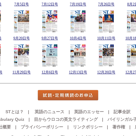
号
7月5日号
7月12日号
7月19日号
7月26日号
8月2
号
9月20日号
9月27日号
10月4日号
10月11日号
10月1
号
11月29日号
12月6日号
12月13日号
12月20日号
12月2
STとは？
|
英語のニュース
|
英語のエッセー
|
記事全訳
bulary Quiz
|
目からウロコの英文ライティング
|
バイリンガル
社概要
|
プライバシーポリシー
|
リンクポリシー
|
著作権
|