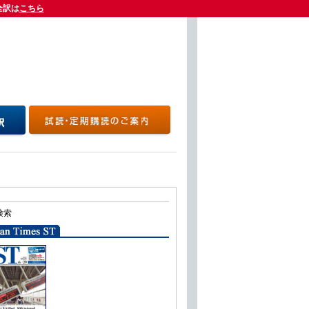
全訳は
全訳は
こちら
こちら
検索