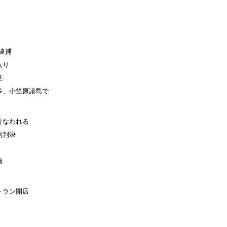
逮捕
入り
意
多、小笠原諸島で
行なわれる
刑判決
施
トラン開店