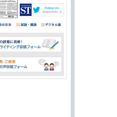
Follow Us
@japantimes_st