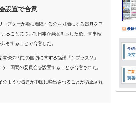
会設置で合意
リコプターが船に着陸するのを可能にする器具をフ
ていることについて日本が懸念を示した後、軍事転
を共有することで合意した。
衛閣僚の間での国防に関する協議「２プラス２」
合う二国間の委員会を設置することが合意された。
そのような器具が中国に輸出されることが防止され