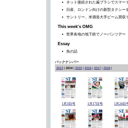
ネット接続された歯ブラシでスマー
日産、ロンドン向けの新型タクシー
サントリー、米酒造大手ビーム買収
This week's OMG
世界各地の地下鉄でノーパンツデー
Essay
魚の話
バックナンバー
2013
|
2014
|
2015
|
2016
|
2017
|
2018
|
1月3日号
1月17日号
1月24日