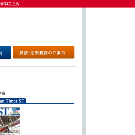
全訳は
全訳は
こちら
こちら
検索