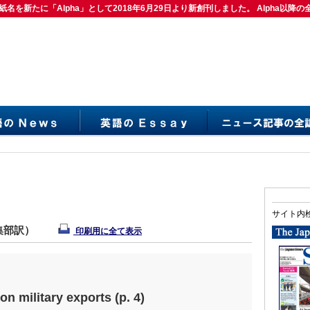
紙名を新たに「Alpha」として2018年6月29日より新創刊しました。 Alpha以降の
は紙名を新たに「Alpha」として2018年6月29日より新創刊しました。 Alpha以降の
サイト内
編集部訳）
印刷用に全て表示
n military exports (p. 4)