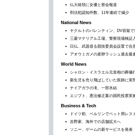
仏大統領に女優と密会報道
刑法犯認知件数、11年連続で減少
National News
ヤクルトのバレンティン、DV容疑で
三菱マテリアル工場、警察現場検証
日仏、武器巡る競技委員会設置で合
アオウミガメの産卵ラッシュ過去最
World News
シャロン・イスラエル元首相の葬儀
新生児を売り飛ばしていた医師に実
ナイアガラの滝、一部氷結
エジプト、憲法修正案の国民投票実
Business & Tech
ドイツ初、ベルリンでペット用レス
吉野家、海外での店舗拡大へ
ソニー、ゲームの新サービスを発表