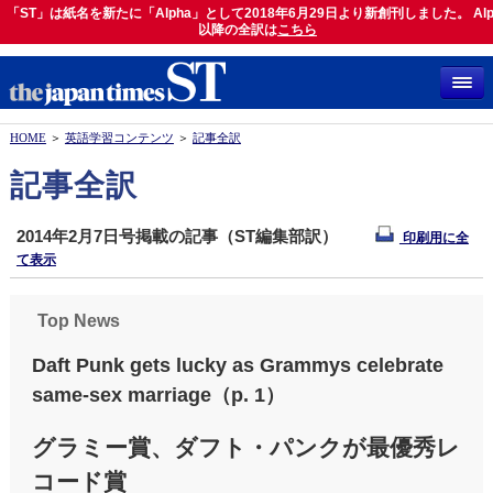
「ST」は紙名を新たに「Alpha」として2018年6月29日より新創刊しました。 Alp
「ST」は紙名を新たに「Alpha」として2018年6月29日より新創刊しました。 Alph
以降の全訳は
以降の全訳は
こちら
こちら
HOME
＞
英語学習コンテンツ
＞
記事全訳
記事全訳
2014年2月7日号掲載の記事（ST編集部訳）
印刷用に全
て表示
Top News
Daft Punk gets lucky as Grammys celebrate
same-sex marriage（p. 1）
グラミー賞、ダフト・パンクが最優秀レ
コード賞