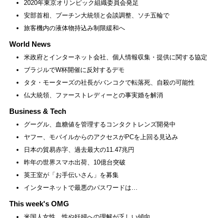
2020年東京オリンピック組織委員会発足
安部首相、プーチン大統領と会談調整、ソチ五輪で
旅客機内の液体物持込み制限緩和へ
World News
米政府とインターネット会社、個人情報収集・提供に関する協定
ブラジルでW杯開催に反対するデモ
タタ・モーターズの社長がバンコクで転落死、自殺の可能性
仏大統領、ファーストレディーとの事実婚を解消
Business & Tech
グーグル、血糖値を管理するコンタクトレンズ開発中
ヤフー、モバイルからのアクセスがPCを上回る見込み
日本の貿易赤字、過去最大の11.47兆円
昨年の世界スマホ出荷、10億台突破
英王室が「お手伝いさん」を募集
インターネットで最悪のパスワードは…
This week's OMG
米国人女性、性や妊婦への理解が乏しい傾向