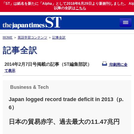
「ST」は紙名を新たに「Alpha」として2018年6月29日より新創刊しました。 Alp
「ST」は紙名を新たに「Alpha」として2018年6月29日より新創刊しました。 Alph
以降の全訳は
以降の全訳は
こちら
こちら
HOME
＞
英語学習コンテンツ
＞
記事全訳
記事全訳
2014年2月7日号掲載の記事（ST編集部訳）
印刷用に全
て表示
Business & Tech
Japan logged record trade deficit in 2013（p.
6）
日本の貿易赤字、過去最大の11.47兆円