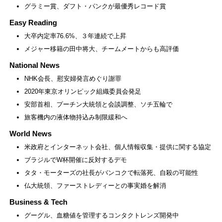
グラミー賞、ダフト・パンクが最優秀レコード賞
Easy Reading
大卒内定率76.6%、３年連続で上昇
メジャー移籍の田中将大、チームメートからも高評価
National News
NHK会長、慰安婦発言めぐり謝罪
2020年東京オリンピック組織委員会発足
安部首相、プーチン大統領と会談調整、ソチ五輪で
旅客機内の液体物持込み制限緩和へ
World News
米政府とインターネット会社、個人情報収集・提供に関する協定
ブラジルでW杯開催に反対するデモ
タタ・モーターズの社長がバンコクで転落死、自殺の可能性
仏大統領、ファーストレディーとの事実婚を解消
Business & Tech
グーグル、血糖値を管理するコンタクトレンズ開発中