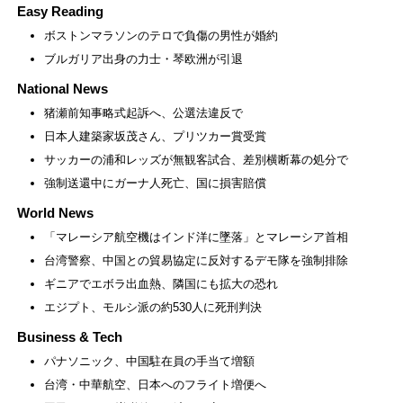
Easy Reading
ボストンマラソンのテロで負傷の男性が婚約
ブルガリア出身の力士・琴欧洲が引退
National News
猪瀬前知事略式起訴へ、公選法違反で
日本人建築家坂茂さん、プリツカー賞受賞
サッカーの浦和レッズが無観客試合、差別横断幕の処分で
強制送還中にガーナ人死亡、国に損害賠償
World News
「マレーシア航空機はインド洋に墜落」とマレーシア首相
台湾警察、中国との貿易協定に反対するデモ隊を強制排除
ギニアでエボラ出血熱、隣国にも拡大の恐れ
エジプト、モルシ派の約530人に死刑判決
Business & Tech
パナソニック、中国駐在員の手当て増額
台湾・中華航空、日本へのフライト増便へ