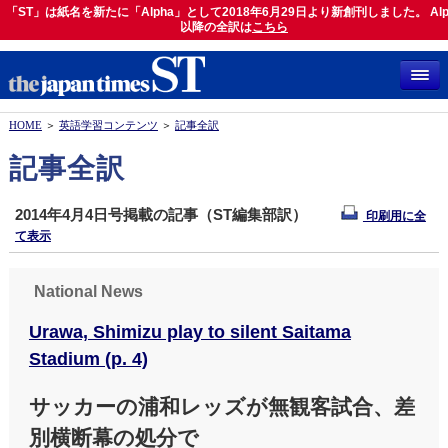
「ST」は紙名を新たに「Alpha」として2018年6月29日より新創刊しました。 Alp
「ST」は紙名を新たに「Alpha」として2018年6月29日より新創刊しました。 Alph
以降の全訳は
以降の全訳は
こちら
こちら
HOME
＞
英語学習コンテンツ
＞
記事全訳
記事全訳
2014年4月4日号掲載の記事（ST編集部訳）
印刷用に全
て表示
National News
Urawa, Shimizu play to silent Saitama
Stadium (p. 4)
サッカーの浦和レッズが無観客試合、差
別横断幕の処分で