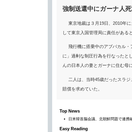
強制送還中にガーナ人死
東京地裁は３月19日、2010
して東京入国管理局に責任がある
飛行機に搭乗中のアブバカル・
に」過剰な制圧行為を行なったとし
んの日本人の妻とガーナに住む母
二人は、当時45歳だったスラジ
賠償を求めていた。
Top News
日米韓首脳会議、北朝鮮問題で連携
Easy Reading