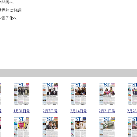
ク開園へ
世界的に好調
を電子化へ
号
1月31日号
2月7日号
2月14日号
2月21日号
2月2