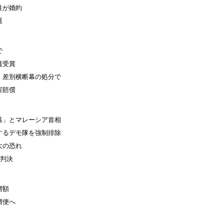
性が婚約
退
で
賞受賞
、差別横断幕の処分で
害賠償
落」とマレーシア首相
するデモ隊を強制排除
大の恐れ
刑判決
増額
増便へ