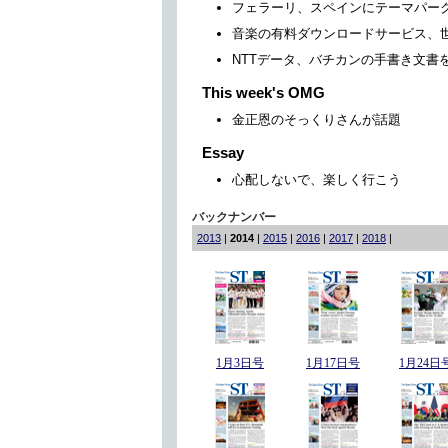
フェラーリ、スペインにテーマパー
音楽の有料ダウンロードサービス、
NTTデータ、バチカンの手書き文書
This week's OMG
金正恩のそっくりさんが話題
Essay
心配しないで、楽しく行こう
バックナンバー
2013
|
2014
|
2015
|
2016
|
2017
|
2018
|
1月3日号
1月17日号
1月24日