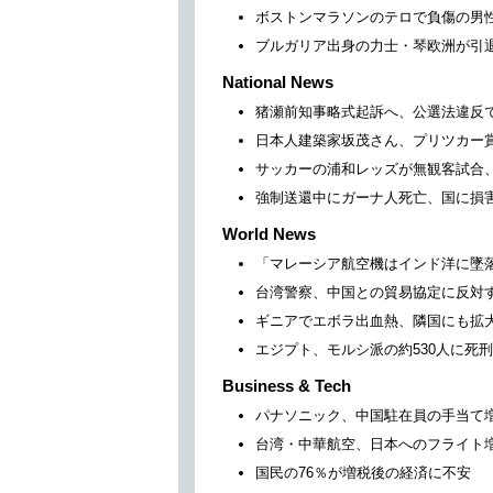
ボストンマラソンのテロで負傷の男
ブルガリア出身の力士・琴欧洲が引
National News
猪瀬前知事略式起訴へ、公選法違反
日本人建築家坂茂さん、プリツカー
サッカーの浦和レッズが無観客試合
強制送還中にガーナ人死亡、国に損
World News
「マレーシア航空機はインド洋に墜
台湾警察、中国との貿易協定に反対
ギニアでエボラ出血熱、隣国にも拡
エジプト、モルシ派の約530人に死
Business & Tech
パナソニック、中国駐在員の手当て
台湾・中華航空、日本へのフライト
国民の76％が増税後の経済に不安