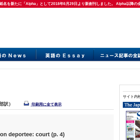
紙名を新たに「Alpha」として2018年6月29日より新創刊しました。 Alpha以降の
は紙名を新たに「Alpha」として2018年6月29日より新創刊しました。 Alpha以降の
サイト内
集部訳）
印刷用に全て表示
e on deportee: court (p. 4)