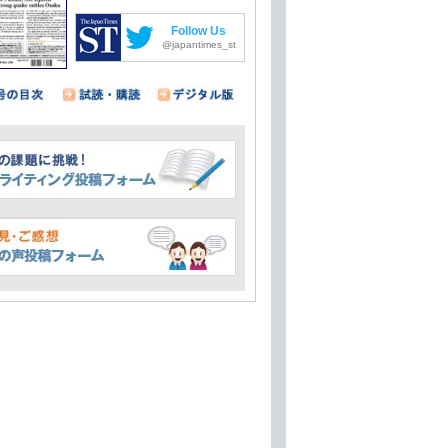
Follow Us
@japantimes_st