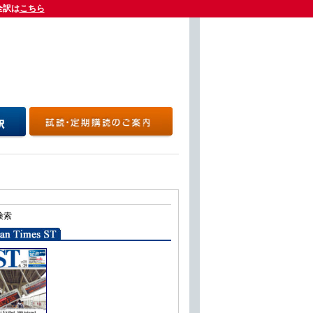
全訳は
全訳は
こちら
こちら
検索