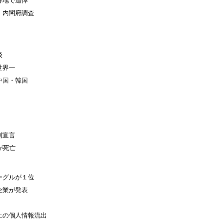
各地で追悼
、内閣府調査
談
世界一
中国・韓国
利宣言
が死亡
ーグルが１位
企業が発表
上の個人情報流出