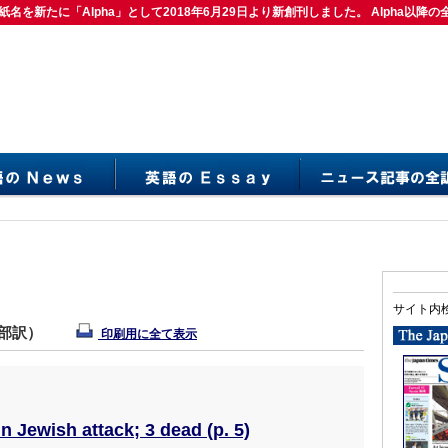
紙名を新たに「Alpha」として2018年6月29日より新創刊しました。 Alpha以降の
は紙名を新たに「Alpha」として2018年6月29日より新創刊しました。 Alpha以降の
サイト内
集部訳）
印刷用に全て表示
n Jewish attack; 3 dead (p. 5)