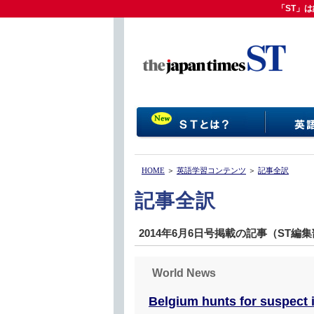
「ST」は
「ST」
HOME
＞
英語学習コンテンツ
＞
記事全訳
記事全訳
2014年6月6日号掲載の記事（ST編
World News
Belgium hunts for suspect i