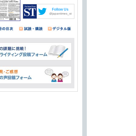
Follow Us
@japantimes_st