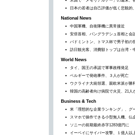
米国で「メモリアルデー」の週末、
日本の若者は自己評価が低く悲観的
National News
中国軍機、自衛隊機に異常接近
安倍首相、バングラデシュ首相と会
バドミントン、トマス杯で男子初の
訪日観光客、消費額トップは台湾・
World News
タイ、国王の承認で軍事政権発足
ベルギーで発砲事件、３人が死亡
ウクライナ大統領選、親欧米派が勝
韓国の高齢者向け病院で火災、21人
Business & Tech
米「理想的な企業ランキング」、グ
スマホで操作できる小型無人機、仏
ソニーの前期最終赤字1283億円に
イーベイにサイバー攻撃、１億人以