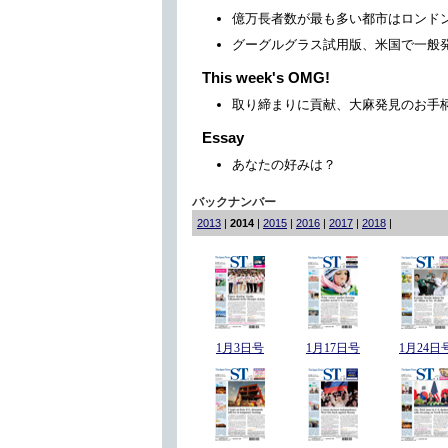
億万長者数が最も多い都市はロンド
グーグルグラス試用版、米国で一般
This week's OMG!
取り締まりに貢献、大麻発見のお手
Essay
あなたの好みは？
バックナンバー
2013
|
2014
|
2015
|
2016
|
2017
|
2018
|
1月3日号
1月17日号
1月24日