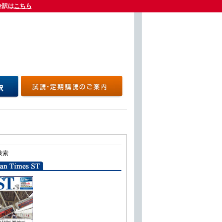
全訳は
全訳は
こちら
こちら
検索