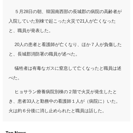
５月28日の朝、韓国南西部の長城郡の病院の高齢者が
入院していた別棟で起こった火災で21人が亡くなった
と、職員が発表した。
20人の患者と看護師が亡くなり、ほか７人が負傷した
と、長城郡消防署の職員が述べた。
犠牲者は有毒なガスに窒息して亡くなったと職員は述
べた。
ヒョサラン療養病院別棟の２階で火災が発生したと
き、患者33人と勤務中の看護師１人が（病院に）いた。
火は約６分後に消し止められたと職員は話した。
Top News