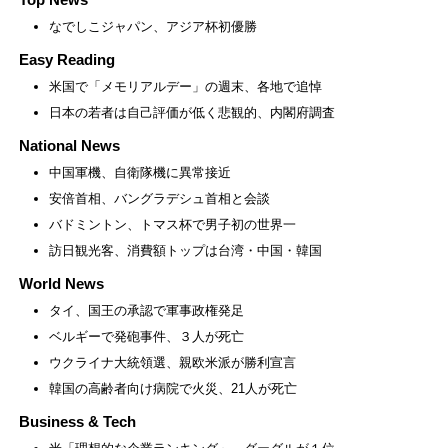
なでしこジャパン、アジア杯初優勝
Easy Reading
米国で「メモリアルデー」の週末、各地で追悼
日本の若者は自己評価が低く悲観的、内閣府調査
National News
中国軍機、自衛隊機に異常接近
安倍首相、バングラデシュ首相と会談
バドミントン、トマス杯で男子初の世界一
訪日観光客、消費額トップは台湾・中国・韓国
World News
タイ、国王の承認で軍事政権発足
ベルギーで発砲事件、３人が死亡
ウクライナ大統領選、親欧米派が勝利宣言
韓国の高齢者向け病院で火災、21人が死亡
Business & Tech