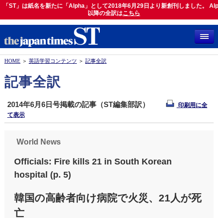
「ST」は紙名を新たに「Alpha」として2018年6月29日より新創刊しました。 Alp
「ST」は紙名を新たに「Alpha」として2018年6月29日より新創刊しました。 Alph
以降の全訳は
以降の全訳は
こちら
こちら
HOME
＞
英語学習コンテンツ
＞
記事全訳
記事全訳
2014年6月6日号掲載の記事（ST編集部訳）
印刷用に全
て表示
World News
Officials: Fire kills 21 in South Korean
hospital (p. 5)
韓国の高齢者向け病院で火災、21人が死
亡