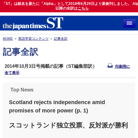
「ST」は紙名を新たに「Alpha」として2018年6月29日より新創刊しました。 Alp
「ST」は紙名を新たに「Alpha」として2018年6月29日より新創刊しました。 Alph
以降の全訳は
以降の全訳は
こちら
こちら
HOME
＞
英語学習コンテンツ
＞
記事全訳
記事全訳
2014年10月3日号掲載の記事（ST編集部訳）
印刷用に
全て表示
Top News
Scotland rejects independence amid
promises of more power (p. 1)
スコットランド独立投票、反対派が勝利