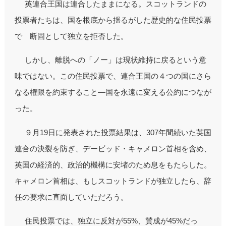
英連合王国は連合したままになる。スコットランドの
投票者たちは、国を根底から揺るがした歴史的な住民投票
で 断固として独立を拒否した。
しかし、離脱への「ノー」は現状維持に戻るという意
味ではない。この住民投票で、連合王国の４つの国にさら
なる権限を約束すること―国を永遠に変える公約につなが
った。
９月19日に発表された投票結果は、307年間続いた英国
連合の決裂を防ぎ、デービッド・キャメロン首相を含め、
英国の経済的、政治的機構に安堵のため息をもたらした。
キャメロン首相は、もしスコットランドが独立したら、辞
任の要求に直面していただろう。
住民投票では、独立に反対が55%、賛成が45%だっ