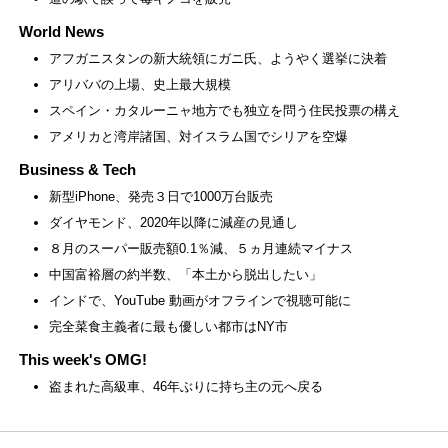
World News
アフガニスタンの新大統領にガニ氏、ようやく選挙に決着
アリババの上場、史上最大規模
スペイン・カタルーニャ地方でも独立を問う住民投票の構え
アメリカと湾岸諸国、対イスラム国でシリアを空爆
Business & Tech
新型iPhone、発売３日で1000万台販売
ダイヤモンド、2020年以降に減産の見通し
８月のスーパー販売額0.1％減、５ヵ月連続マイナス
中国富裕層の約半数、「本土から脱出したい」
インドで、YouTube 動画がオフラインで視聴可能に
完全菜食主義者に最も優しい都市はNY市
This week's OMG!
盗まれた高級車、46年ぶりに持ち主の元へ戻る