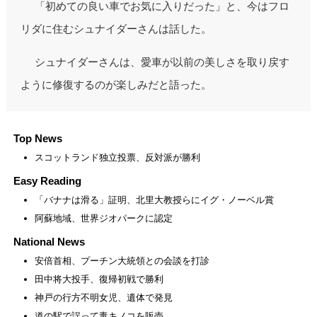
「初めての良い車でお気に入りだった」と、今はフロ
リダに住むシュナイダーさんは話した。
シュナイダーさんは、愛車が以前の美しさを取り戻す
ように修復するのが楽しみだと語った。
Top News
スコットランド独立投票、反対派が勝利
Easy Reading
「バナナは滑る」証明、北里大教授らにイグ・ノーベル賞
阿蘇地域、世界ジオパークに認定
National News
安倍首相、プーチン大統領との会談を打診
田中将大投手、復帰初戦で勝利
神戸の行方不明女児、遺体で発見
道の駅で誤って毒キノコを販売