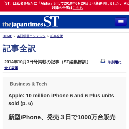
「ST」は紙名を新たに「Alpha」として2018年6月29日より新創刊しました。 Alp
「ST」は紙名を新たに「Alpha」として2018年6月29日より新創刊しました。 Alph
以降の全訳は
以降の全訳は
こちら
こちら
HOME
＞
英語学習コンテンツ
＞
記事全訳
記事全訳
2014年10月3日号掲載の記事（ST編集部訳）
印刷用に
全て表示
Business & Tech
Apple: 10 million iPhone 6 and 6 Plus units
sold (p. 6)
新型iPhone、発売３日で1000万台販売