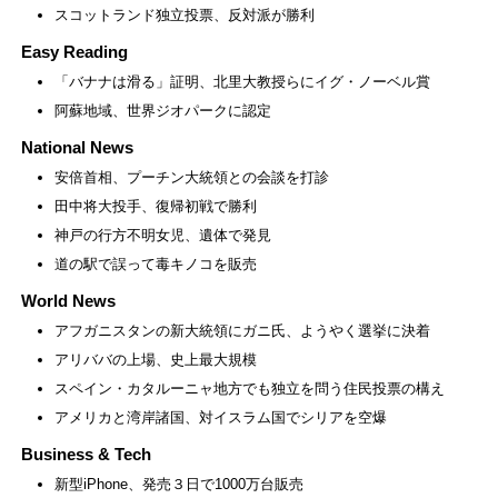
スコットランド独立投票、反対派が勝利
Easy Reading
「バナナは滑る」証明、北里大教授らにイグ・ノーベル賞
阿蘇地域、世界ジオパークに認定
National News
安倍首相、プーチン大統領との会談を打診
田中将大投手、復帰初戦で勝利
神戸の行方不明女児、遺体で発見
道の駅で誤って毒キノコを販売
World News
アフガニスタンの新大統領にガニ氏、ようやく選挙に決着
アリババの上場、史上最大規模
スペイン・カタルーニャ地方でも独立を問う住民投票の構え
アメリカと湾岸諸国、対イスラム国でシリアを空爆
Business & Tech
新型iPhone、発売３日で1000万台販売