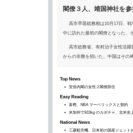
閣僚３人、靖国神社を参
高市早苗総務相は10月17日、
中に訪れた最初の閣僚となった。
高市総務省、有村治子女性活躍
からの非難を招いた。中国はその
Top News
安倍内閣の女性２閣僚辞任
Easy Reading
富樫、NBA マーベリックスと契約
米加州で933kg のカボチャ、北米史
National News
三菱航空機、日本初の国産ジェット