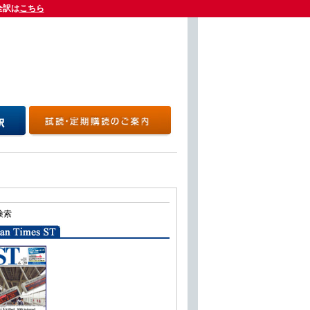
全訳は
全訳は
こちら
こちら
検索