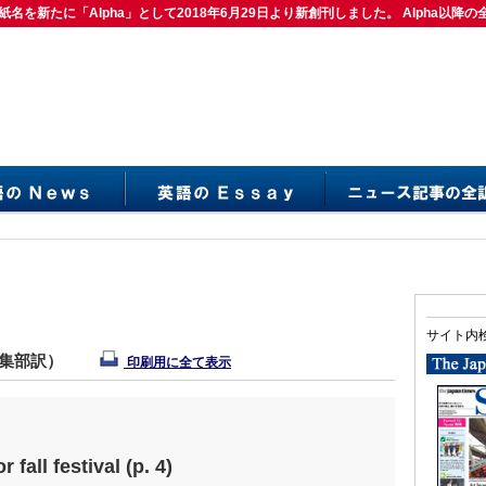
紙名を新たに「Alpha」として2018年6月29日より新創刊しました。 Alpha以降の
は紙名を新たに「Alpha」として2018年6月29日より新創刊しました。 Alpha以降の
サイト内
編集部訳）
印刷用に全て表示
 fall festival (p. 4)