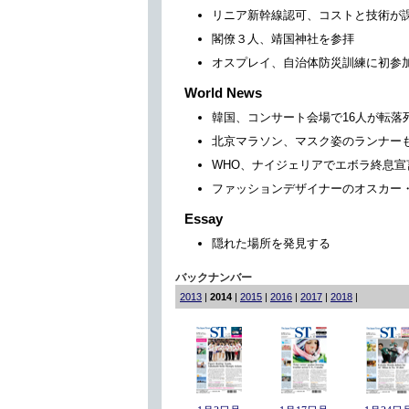
リニア新幹線認可、コストと技術が
閣僚３人、靖国神社を参拝
オスプレイ、自治体防災訓練に初参
World News
韓国、コンサート会場で16人が転落
北京マラソン、マスク姿のランナー
WHO、ナイジェリアでエボラ終息宣
ファッションデザイナーのオスカー
Essay
隠れた場所を発見する
バックナンバー
2013
|
2014
|
2015
|
2016
|
2017
|
2018
|