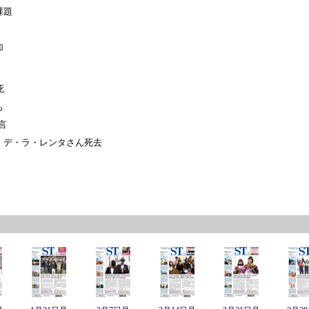
課題
加
死
も
言
・デ・ラ・レンタさん死去