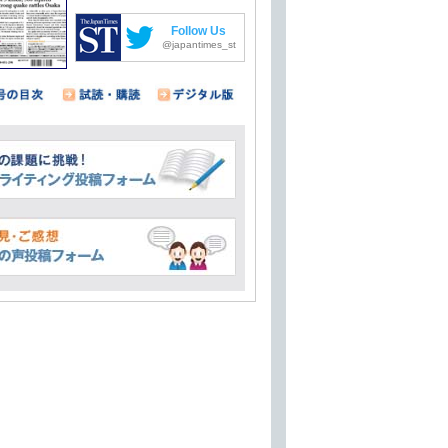
Follow Us
@japantimes_st