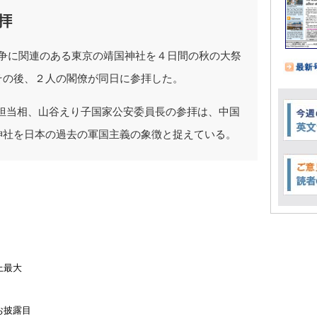
拝
戦争に関連のある東京の靖国神社を４日間の秋の大祭
その後、２人の閣僚が同日に参拝した。
担当相、山谷えり子国家公安委員長の参拝は、中国
神社を日本の過去の軍国主義の象徴と捉えている。
上最大
お披露目