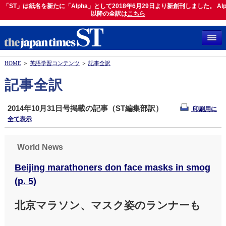
「ST」は紙名を新たに「Alpha」として2018年6月29日より新創刊しました。 Alp
「ST」は紙名を新たに「Alpha」として2018年6月29日より新創刊しました。 Alph
以降の全訳は
以降の全訳は
こちら
こちら
HOME
＞
英語学習コンテンツ
＞
記事全訳
記事全訳
2014年10月31日号掲載の記事（ST編集部訳）
印刷用に
全て表示
World News
Beijing marathoners don face masks in smog
(p. 5)
北京マラソン、マスク姿のランナーも