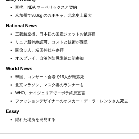
富樫、NBA マーベリックスと契約
米加州で933kg のカボチャ、北米史上最大
National News
三菱航空機、日本初の国産ジェットお披露目
リニア新幹線認可、コストと技術が課題
閣僚３人、靖国神社を参拝
オスプレイ、自治体防災訓練に初参加
World News
韓国、コンサート会場で16人が転落死
北京マラソン、マスク姿のランナーも
WHO、ナイジェリアでエボラ終息宣言
ファッションデザイナーのオスカー・デ・ラ・レンタさん死去
Essay
隠れた場所を発見する