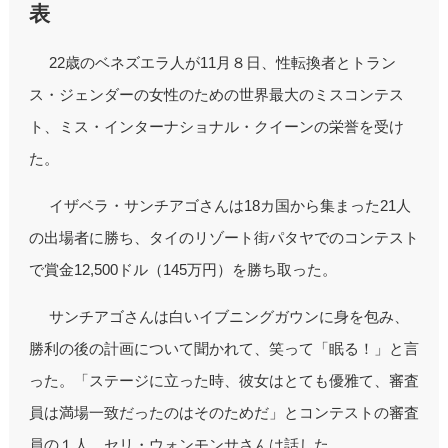
表
22歳のベネズエラ人が11月８日、性転換者とトラン
ス・ジェンダーの女性のための世界最大のミスコンテス
ト、ミス・インターナショナル・クイーンの栄誉を受け
た。
イザベラ・サンチアゴさんは18カ国から集まった21人
の出場者に勝ち、タイのリゾート街パタヤでのコンテスト
で賞金12,500ドル（145万円）を勝ち取った。
サンチアゴさんは白いイブニングガウンに身を包み、
勝利の後の計画について聞かれて、笑って「眠る！」と言
った。「ステージに立った時、彼女はとても優雅て、審査
員は満場一致だったのはそのためだ」とコンテストの審査
員の１人、セリ・ウォンモンサさんは話した。