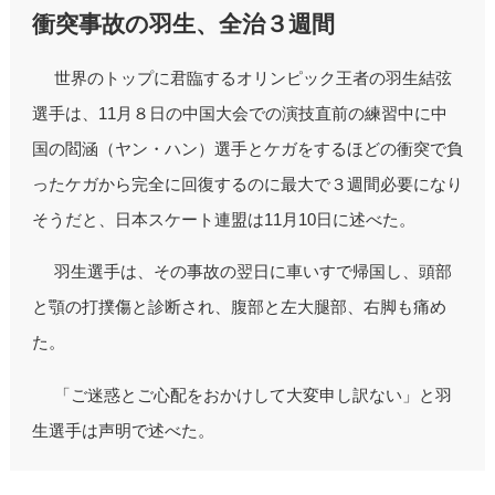
衝突事故の羽生、全治３週間
世界のトップに君臨するオリンピック王者の羽生結弦
選手は、11月８日の中国大会での演技直前の練習中に中
国の閻涵（ヤン・ハン）選手とケガをするほどの衝突で負
ったケガから完全に回復するのに最大で３週間必要になり
そうだと、日本スケート連盟は11月10日に述べた。
羽生選手は、その事故の翌日に車いすで帰国し、頭部
と顎の打撲傷と診断され、腹部と左大腿部、右脚も痛め
た。
「ご迷惑とご心配をおかけして大変申し訳ない」と羽
生選手は声明で述べた。