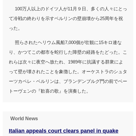
100万人以上のドイツ人が11月９日、多くの人々にとっ
て冷戦の終わりを示すベルリンの壁崩壊から25周年を祝
った。
照らされたヘリウム風船7,000個が壮観に15キロ連な
り、かつてこの都市を蛇行した障壁の経路をたどった。こ
れらは次々に夜空へ放たれ、1989年に抗議する群衆によ
って壁が壊されたことを象徴した。オーケストラのシュタ
ーツカペレ・ベルリンは、ブランデンブルグ門の前でベー
トーヴェンの『歓喜の歌』を演奏した。
World News
Italian appeals court clears panel in quake