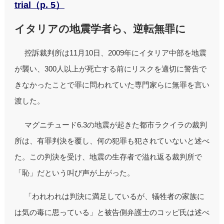
trial（p. 5）
イタリアの地震学者ら、逆転無罪に
控訴裁判所は11月10日、2009年にイタリア中部を地震
が襲い、300人以上が死亡する前にリスクを適切に警告で
きなかったことで罪に問われていた専門家らに無罪を言い
渡した。
マグニチュード6.3の地震が起きた都市ラクイラの裁判
所は、有罪判決を覆し、何の犯罪も犯されていないと述べ
た。この判決を受け、地震の生存者で溢れ返る裁判所で
「恥」だという叫び声が上がった。
「われわれは判決に満足しているが、犠牲者の家族に
は気の毒に思っている」と被告側弁護士のコッピ氏は述べ