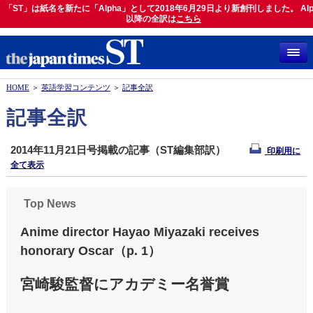
「ST」は紙名を新たに「Alpha」として2018年6月29日より新創刊しました。 Alp
「ST」は紙名を新たに「Alpha」として2018年6月29日より新創刊しました。 Alph
以降の全訳は
以降の全訳は
こちら
こちら
HOME
＞
英語学習コンテンツ
＞
記事全訳
記事全訳
2014年11月21日号掲載の記事（ST編集部訳）
印刷用に
全て表示
Top News
Anime director Hayao Miyazaki receives
honorary Oscar（p. 1）
宮崎駿監督にアカデミー名誉賞