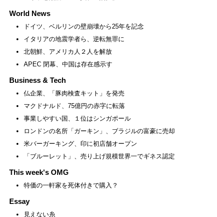
World News
ドイツ、ベルリンの壁崩壊から25年を記念
イタリアの地震学者ら、逆転無罪に
北朝鮮、アメリカ人２人を解放
APEC 閉幕、中国は存在感示す
Business & Tech
仏企業、「豚肉検査キット」を発売
マクドナルド、75億円の赤字に転落
事業しやすい国、１位はシンガポール
ロンドンの名所「ガーキン」、ブラジルの富豪に売却
米バーガーキング、印に初店舗オープン
「ブルーレット」、売り上げ規模世界一でギネス認定
This week's OMG
特価の一軒家を死体付きで購入？
Essay
見えない糸