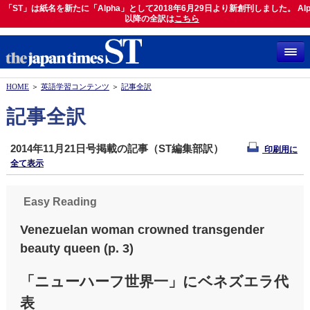
「ST」は紙名を新たに「Alpha」として2018年6月29日より新創刊しました。 Alp
「ST」は紙名を新たに「Alpha」として2018年6月29日より新創刊しました。 Alph
以降の全訳は
以降の全訳は
こちら
こちら
HOME
＞
英語学習コンテンツ
＞
記事全訳
記事全訳
2014年11月21日号掲載の記事（ST編集部訳）
印刷用に
全て表示
Easy Reading
Venezuelan woman crowned transgender
beauty queen (p. 3)
「ニューハーフ世界一」にベネズエラ代
表