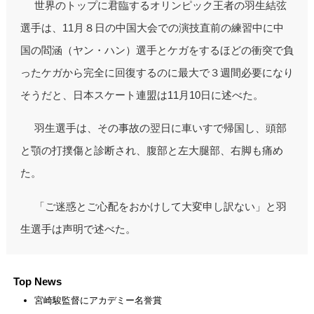
世界のトップに君臨するオリンピック王者の羽生結弦
選手は、11月８日の中国大会での演技直前の練習中に中
国の閻涵（ヤン・ハン）選手とケガをするほどの衝突で負
ったケガから完全に回復するのに最大で３週間必要になり
そうだと、日本スケート連盟は11月10日に述べた。
羽生選手は、その事故の翌日に車いすで帰国し、頭部
と顎の打撲傷と診断され、腹部と左大腿部、右脚も痛め
た。
「ご迷惑とご心配をおかけして大変申し訳ない」と羽
生選手は声明で述べた。
Top News
宮崎駿監督にアカデミー名誉賞