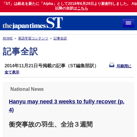
「ST」は紙名を新たに「Alpha」として2018年6月29日より新創刊しました。 Alp
「ST」は紙名を新たに「Alpha」として2018年6月29日より新創刊しました。 Alph
以降の全訳は
以降の全訳は
こちら
こちら
HOME
＞
英語学習コンテンツ
＞
記事全訳
記事全訳
2014年11月21日号掲載の記事（ST編集部訳）
印刷用に
全て表示
National News
Hanyu may need 3 weeks to fully recover (p.
4)
衝突事故の羽生、全治３週間