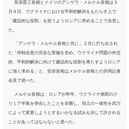
安倍晋三首相とドイツのアンゲラ・メルケル首相は３
月９日、ウクライナにおける平和的解決をもたらす上で
「建設的な役割」を担うようロシアに求めることで合意し
た。
「アンゲラ・メルケル首相と共に」２月に打ち出され
た「停戦合意の完全な実施を含め、ウクライナ問題の外交
的、平和的解決に向けて建設的な役割を果たすようロシア
に強く求める」と、安倍首相はメルケル首相との共同記者
会見で述べた。
メルケル首相は、ロシアが昨年、ウクライナ南部のク
リミア半島を併合したことを非難し、領土の一体性を武力
によって変更しようとするいかなる試みも決して許される
ことがあってはならないと述べた。