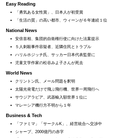
Easy Reading
「勇気ある女性賞」、日本人が初受賞
「生活の質」の高い都市、ウィーンが６年連続１位
National News
安倍首相、集団的自衛権行使に向けた法案提示
５人刺殺事件容疑者、近隣住民とトラブル
ハリルホジッチ氏、サッカー日本代表監督に
児童文学作家の松谷みよ子さんが死去
World News
クリントン氏、メール問題を釈明
太陽光発電だけで飛ぶ飛行機、世界一周飛行へ
サウジアラビア、武器輸入額世界１位に
マレーシア機行方不明から１年
Business & Tech
「ファミマ」「サークルK」、経営統合へ交渉中
シャープ、2000億円の赤字