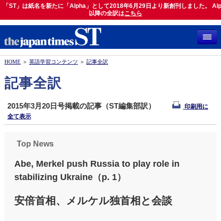
「ST」は紙名を新たに「Alpha」として2018年6月29日より新創刊しました。 Alp
「ST」は紙名を新たに「Alpha」として2018年6月29日より新創刊しました。 Alph
以降の全訳は
以降の全訳は
こちら
こちら
HOME
＞
英語学習コンテンツ
＞
記事全訳
記事全訳
2015年3月20日号掲載の記事（ST編集部訳）
印刷用に
全て表示
Top News
Abe, Merkel push Russia to play role in
stabilizing Ukraine（p. 1）
安倍首相、メルケル独首相と会談