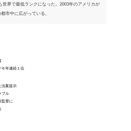
世界で最低ランクになった。2003年のアメリカが
の都市中に広がっている。
賞
が６年連続１位
た法案提示
ラブル
表監督に
去