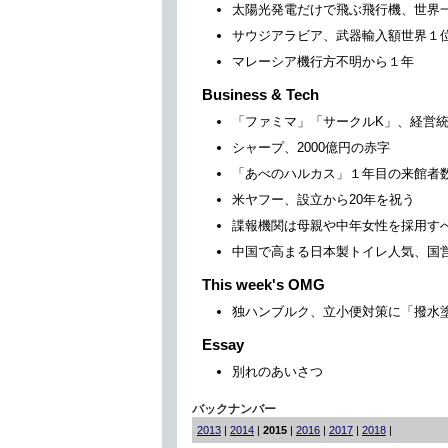
太陽光発電だけで飛ぶ飛行機、世界
サウジアラビア、武器輸入額世界１
マレーシア機行方不明から１年
Business & Tech
「ファミマ」「サークルK」、経営
シャープ、2000億円の赤字
「あべのハルカス」１年目の来館者
米ヤフー、設立から20年を祝う
諜報機関は母親や中年女性を採用す
中国で高まる日本製トイレ人気、国
This week's OMG
独ハンブルク、立小便対策に「撥水
Essay
別れのあいさつ
バックナンバー
2013
|
2014
|
2015
|
2016
|
2017
|
2018
|