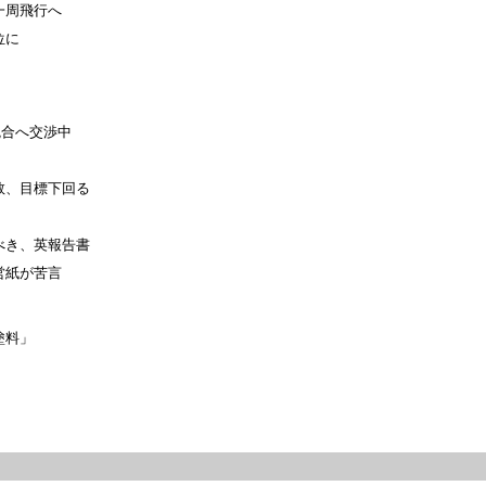
一周飛行へ
位に
統合へ交渉中
数、目標下回る
べき、英報告書
営紙が苦言
塗料」