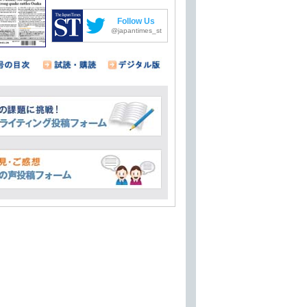
Follow Us
@japantimes_st