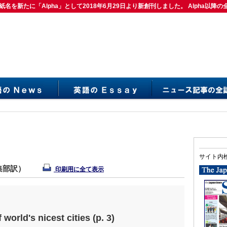
紙名を新たに「Alpha」として2018年6月29日より新創刊しました。 Alpha以降の
は紙名を新たに「Alpha」として2018年6月29日より新創刊しました。 Alpha以降の
サイト内
編集部訳）
印刷用に全て表示
world's nicest cities (p. 3)