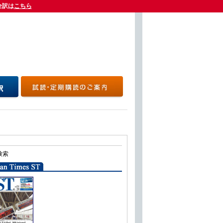
全訳は
全訳は
こちら
こちら
検索