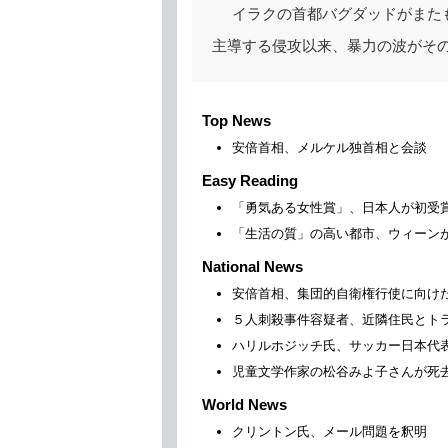
イラクの首都バグダッドがまたも
主導する侵攻以来、暴力の波がそ
Top News
安倍首相、メルケル独首相と会談
Easy Reading
「勇気ある女性賞」、日本人が初受
「生活の質」の高い都市、ウィーン
National News
安倍首相、集団的自衛権行使に向け
５人刺殺事件容疑者、近隣住民とト
ハリルホジッチ氏、サッカー日本代
児童文学作家の松谷みよ子さんが死
World News
クリントン氏、メール問題を釈明