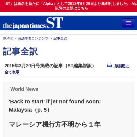
「ST」は紙名を新たに「Alpha」として2018年6月29日より新創刊しました。 Alp
「ST」は紙名を新たに「Alpha」として2018年6月29日より新創刊しました。 Alph
以降の全訳は
以降の全訳は
こちら
こちら
HOME
＞
英語学習コンテンツ
＞
記事全訳
記事全訳
2015年3月20日号掲載の記事（ST編集部訳）
印刷用に
全て表示
World News
'Back to start' if jet not found soon:
Malaysia（p. 5）
マレーシア機行方不明から１年