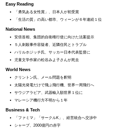
Easy Reading
「勇気ある女性賞」、日本人が初受賞
「生活の質」の高い都市、ウィーンが６年連続１位
National News
安倍首相、集団的自衛権行使に向けた法案提示
５人刺殺事件容疑者、近隣住民とトラブル
ハリルホジッチ氏、サッカー日本代表監督に
児童文学作家の松谷みよ子さんが死去
World News
クリントン氏、メール問題を釈明
太陽光発電だけで飛ぶ飛行機、世界一周飛行へ
サウジアラビア、武器輸入額世界１位に
マレーシア機行方不明から１年
Business & Tech
「ファミマ」「サークルK」、経営統合へ交渉中
シャープ、2000億円の赤字