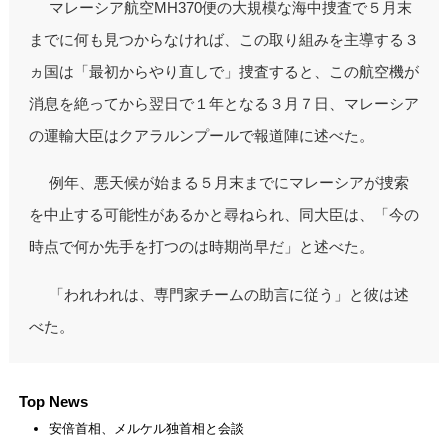
マレーシア航空MH370便の大規模な海中捜査で５月末
までに何も見つからなければ、この取り組みを主導する３
ヵ国は「最初からやり直しで」捜査すると、この航空機が
消息を絶ってから翌日で１年となる３月７日、マレーシア
の運輸大臣はクアラルンプールで報道陣に述べた。
例年、悪天候が始まる５月末までにマレーシアが捜索
を中止する可能性があるかと尋ねられ、同大臣は、「今の
時点で何か先手を打つのは時期尚早だ」と述べた。
「われわれは、専門家チームの助言に従う」と彼は述
べた。
Top News
安倍首相、メルケル独首相と会談