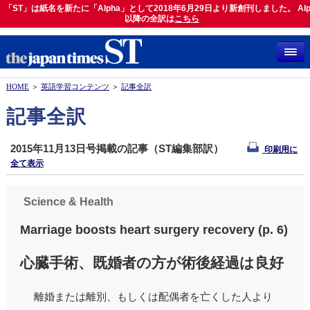
「ST」は紙名を新たに「Alpha」として2018年6月29日より新創刊しました。 Alp
「ST」は紙名を新たに「Alpha」として2018年6月29日より新創刊しました。 Alph
以降の全訳は
以降の全訳は
こちら
こちら
HOME
＞
英語学習コンテンツ
＞
記事全訳
記事全訳
2015年11月13日号掲載の記事（ST編集部訳）
印刷用に
全て表示
Science & Health
Marriage boosts heart surgery recovery (p. 6)
心臓手術、既婚者の方が術後経過は良好
離婚または離別、もしくは配偶者を亡くした人より