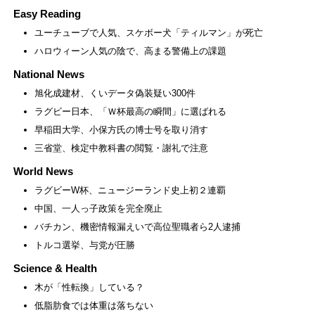
Easy Reading
ユーチューブで人気、スケボー犬「ティルマン」が死亡
ハロウィーン人気の陰で、高まる警備上の課題
National News
旭化成建材、くいデータ偽装疑い300件
ラグビー日本、「Ｗ杯最高の瞬間」に選ばれる
早稲田大学、小保方氏の博士号を取り消す
三省堂、検定中教科書の閲覧・謝礼で注意
World News
ラグビーW杯、ニュージーランド史上初２連覇
中国、一人っ子政策を完全廃止
バチカン、機密情報漏えいで高位聖職者ら2人逮捕
トルコ選挙、与党が圧勝
Science & Health
木が「性転換」している？
低脂肪食では体重は落ちない