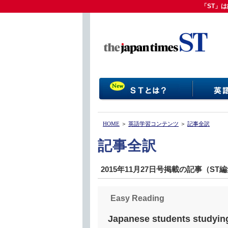
「ST」は
「ST」
HOME
＞
英語学習コンテンツ
＞
記事全訳
記事全訳
2015年11月27日号掲載の記事（ST
Easy Reading
Japanese students studying 