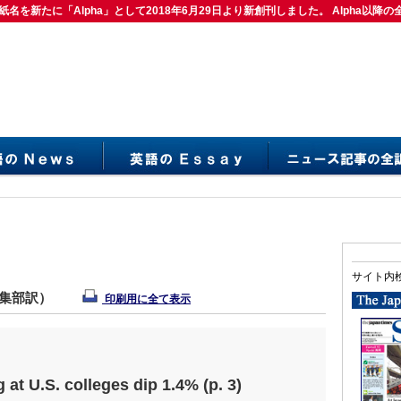
紙名を新たに「Alpha」として2018年6月29日より新創刊しました。 Alpha以降の
は紙名を新たに「Alpha」として2018年6月29日より新創刊しました。 Alpha以降の
サイト内
編集部訳）
印刷用に全て表示
at U.S. colleges dip 1.4% (p. 3)