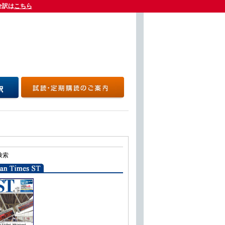
全訳は
全訳は
こちら
こちら
検索