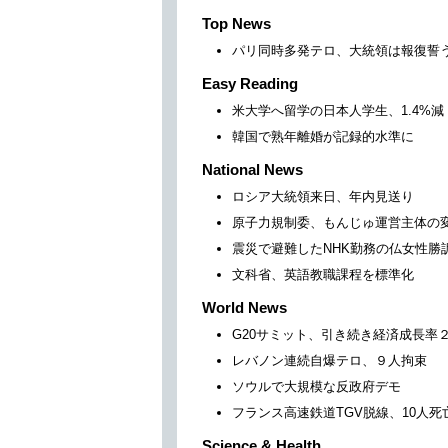
Top News
パリ同時多発テロ、大統領は報復誓
Easy Reading
米大学へ留学の日本人学生、1.4%減
韓国で熟年離婚が記録的水準に
National News
ロシア大統領来日、年内見送り
原子力規制委、もんじゅ運営主体の
震災で避難したNHK勤務の仏女性勝
文科省、英語教職課程を標準化
World News
G20サミット、引き続き経済成長率
レバノン連続自爆テロ、９人拘束
ソウルで大規模な反政府デモ
フランス高速鉄道TGV脱線、10人死
Science & Health