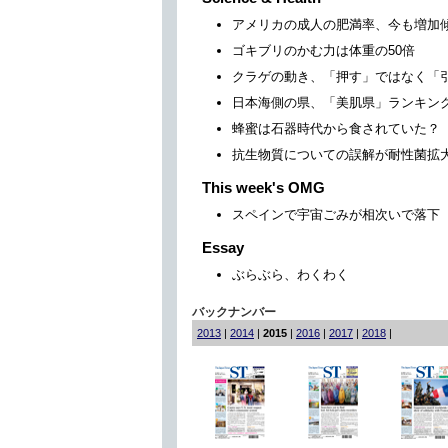
アメリカの成人の肥満率、今も増加
ゴキブリのかむ力は体重の50倍
クラゲの動き、「押す」ではなく「
日本海側の県、「美肌県」ランキン
蜂蜜は石器時代から食されていた？
抗生物質についての誤解が耐性菌拡
This week's OMG
スペインで宇宙ごみが相次いで落下
Essay
ぶらぶら、わくわく
バックナンバー
2013
|
2014
|
2015
|
2016
|
2017
|
2018
|