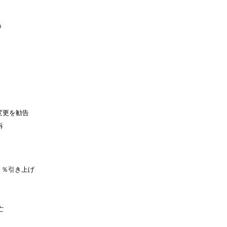
う
変更を勧告
訴
２％引き上げ
亡