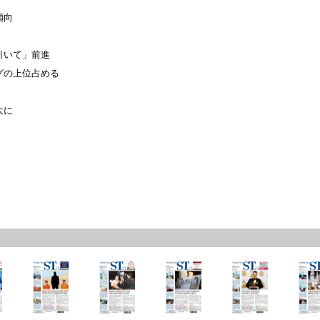
傾向
引いて」前進
グの上位占める
大に