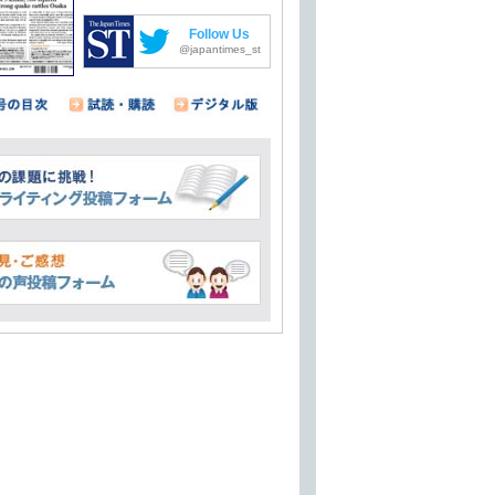
Follow Us
@japantimes_st