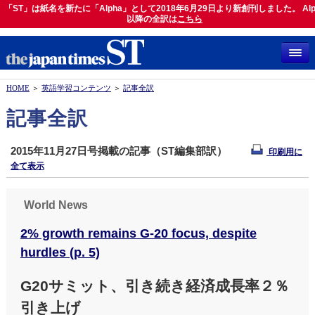
「ST」は紙名を新たに「Alpha」として2018年6月29日より新創刊しました。 Alp
「ST」は紙名を新たに「Alpha」として2018年6月29日より新創刊しました。 Alph
以降の全訳は
以降の全訳は
こちら
こちら
HOME
＞
英語学習コンテンツ
＞
記事全訳
記事全訳
2015年11月27日号掲載の記事（ST編集部訳）
印刷用に
全て表示
World News
2% growth remains G-20 focus, despite
hurdles (p. 5)
G20サミット、引き続き経済成長率２％
引き上げ