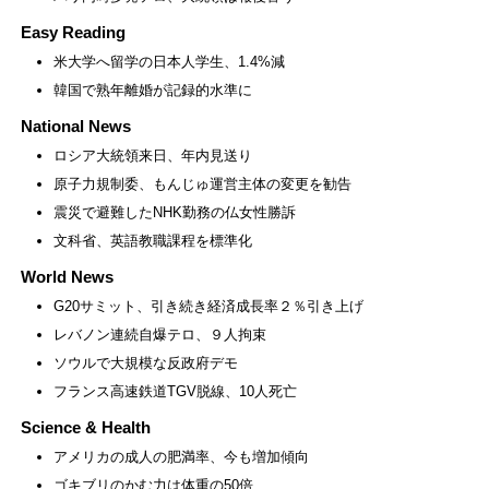
Easy Reading
米大学へ留学の日本人学生、1.4%減
韓国で熟年離婚が記録的水準に
National News
ロシア大統領来日、年内見送り
原子力規制委、もんじゅ運営主体の変更を勧告
震災で避難したNHK勤務の仏女性勝訴
文科省、英語教職課程を標準化
World News
G20サミット、引き続き経済成長率２％引き上げ
レバノン連続自爆テロ、９人拘束
ソウルで大規模な反政府デモ
フランス高速鉄道TGV脱線、10人死亡
Science & Health
アメリカの成人の肥満率、今も増加傾向
ゴキブリのかむ力は体重の50倍