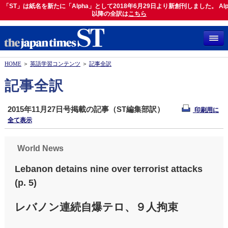
「ST」は紙名を新たに「Alpha」として2018年6月29日より新創刊しました。 Alp
「ST」は紙名を新たに「Alpha」として2018年6月29日より新創刊しました。 Alph
以降の全訳は
以降の全訳は
こちら
こちら
HOME
＞
英語学習コンテンツ
＞
記事全訳
記事全訳
2015年11月27日号掲載の記事（ST編集部訳）
印刷用に
全て表示
World News
Lebanon detains nine over terrorist attacks
(p. 5)
レバノン連続自爆テロ、９人拘束