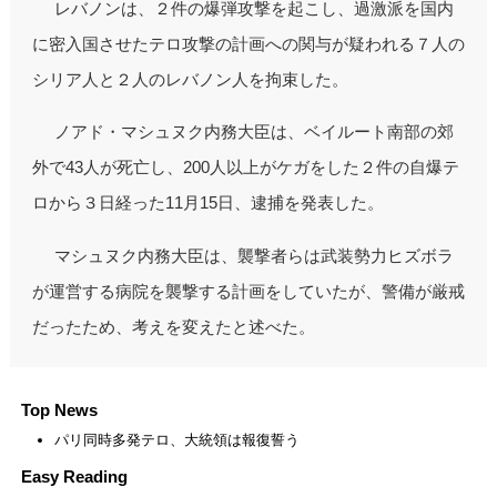
レバノンは、２件の爆弾攻撃を起こし、過激派を国内
に密入国させたテロ攻撃の計画への関与が疑われる７人の
シリア人と２人のレバノン人を拘束した。
ノアド・マシュヌク内務大臣は、ベイルート南部の郊
外で43人が死亡し、200人以上がケガをした２件の自爆テ
ロから３日経った11月15日、逮捕を発表した。
マシュヌク内務大臣は、襲撃者らは武装勢力ヒズボラ
が運営する病院を襲撃する計画をしていたが、警備が厳戒
だったため、考えを変えたと述べた。
Top News
パリ同時多発テロ、大統領は報復誓う
Easy Reading