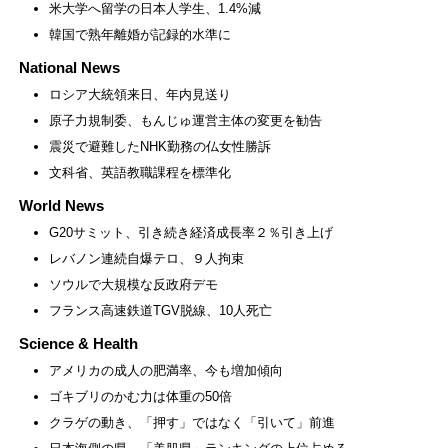
米大学へ留学の日本人学生、1.4%減
韓国で熟年離婚が記録的水準に
National News
ロシア大統領来日、年内見送り
原子力規制委、もんじゅ運営主体の変更を勧告
震災で避難したNHK勤務の仏女性勝訴
文科省、英語教職課程を標準化
World News
G20サミット、引き続き経済成長率２％引き上げ
レバノン連続自爆テロ、９人拘束
ソウルで大規模な反政府デモ
フランス高速鉄道TGV脱線、10人死亡
Science & Health
アメリカの成人の肥満率、今も増加傾向
ゴキブリのかむ力は体重の50倍
クラゲの動き、「押す」ではなく「引いて」前進