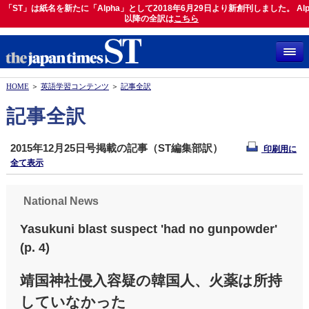
「ST」は紙名を新たに「Alpha」として2018年6月29日より新創刊しました。 Alp
「ST」は紙名を新たに「Alpha」として2018年6月29日より新創刊しました。 Alph
以降の全訳は
以降の全訳は
こちら
こちら
HOME
＞
英語学習コンテンツ
＞
記事全訳
記事全訳
2015年12月25日号掲載の記事（ST編集部訳）
印刷用に
全て表示
National News
Yasukuni blast suspect 'had no gunpowder'
(p. 4)
靖国神社侵入容疑の韓国人、火薬は所持
していなかった