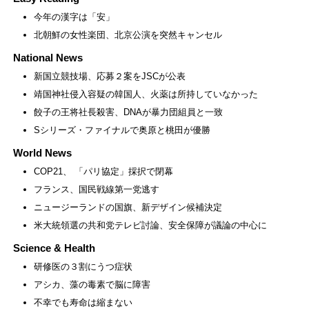
今年の漢字は「安」
北朝鮮の女性楽団、北京公演を突然キャンセル
National News
新国立競技場、応募２案をJSCが公表
靖国神社侵入容疑の韓国人、火薬は所持していなかった
餃子の王将社長殺害、DNAが暴力団組員と一致
Sシリーズ・ファイナルで奥原と桃田が優勝
World News
COP21、 「パリ協定」採択で閉幕
フランス、国民戦線第一党逃す
ニュージーランドの国旗、新デザイン候補決定
米大統領選の共和党テレビ討論、安全保障が議論の中心に
Science & Health
研修医の３割にうつ症状
アシカ、藻の毒素で脳に障害
不幸でも寿命は縮まない