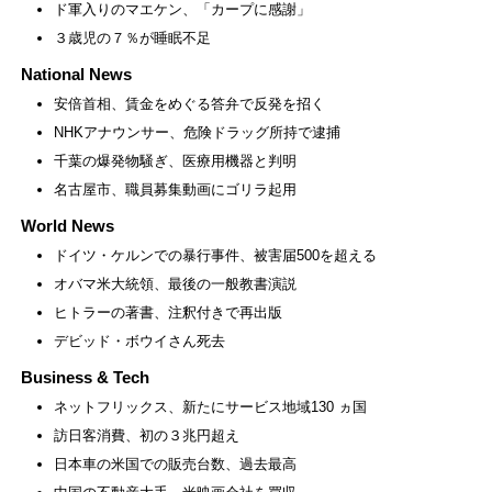
ド軍入りのマエケン、「カープに感謝」
３歳児の７％が睡眠不足
National News
安倍首相、賃金をめぐる答弁で反発を招く
NHKアナウンサー、危険ドラッグ所持で逮捕
千葉の爆発物騒ぎ、医療用機器と判明
名古屋市、職員募集動画にゴリラ起用
World News
ドイツ・ケルンでの暴行事件、被害届500を超える
オバマ米大統領、最後の一般教書演説
ヒトラーの著書、注釈付きで再出版
デビッド・ボウイさん死去
Business & Tech
ネットフリックス、新たにサービス地域130 ヵ国
訪日客消費、初の３兆円超え
日本車の米国での販売台数、過去最高