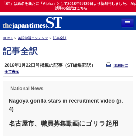
「ST」は紙名を新たに「Alpha」として2018年6月29日より新創刊しました。 Alp
「ST」は紙名を新たに「Alpha」として2018年6月29日より新創刊しました。 Alph
以降の全訳は
以降の全訳は
こちら
こちら
HOME
＞
英語学習コンテンツ
＞
記事全訳
記事全訳
2016年1月22日号掲載の記事（ST編集部訳）
印刷用に
全て表示
National News
Nagoya gorilla stars in recruitment video (p.
4)
名古屋市、職員募集動画にゴリラ起用