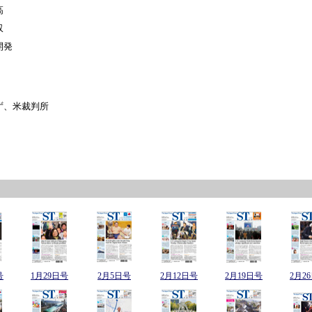
高
収
開発
ず、米裁判所
号
1月29日号
2月5日号
2月12日号
2月19日号
2月2