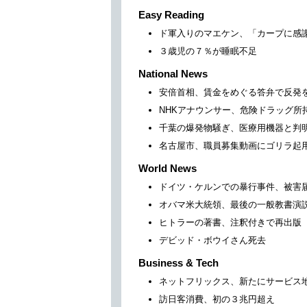
Easy Reading
ド軍入りのマエケン、「カープに感
３歳児の７％が睡眠不足
National News
安倍首相、賃金をめぐる答弁で反発
NHKアナウンサー、危険ドラッグ所
千葉の爆発物騒ぎ、医療用機器と判
名古屋市、職員募集動画にゴリラ起
World News
ドイツ・ケルンでの暴行事件、被害届
オバマ米大統領、最後の一般教書演
ヒトラーの著書、注釈付きで再出版
デビッド・ボウイさん死去
Business & Tech
ネットフリックス、新たにサービス地域
訪日客消費、初の３兆円超え