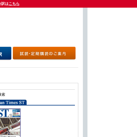
全訳は
全訳は
こちら
こちら
検索