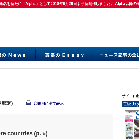
紙名を新たに「Alpha」として2018年6月29日より新創刊しました。 Alpha以降の
は紙名を新たに「Alpha」として2018年6月29日より新創刊しました。 Alpha以降の
サイト内
編集部訳）
印刷用に全て表示
re countries (p. 6)