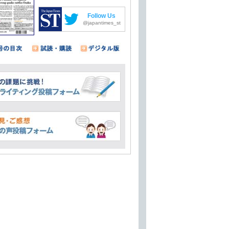
Follow Us
@japantimes_st