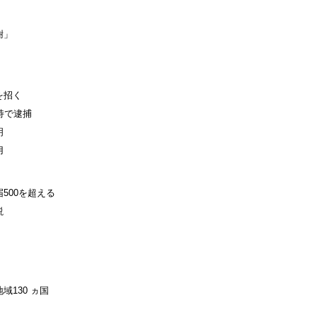
謝」
を招く
持で逮捕
明
用
500を超える
説
130 ヵ国