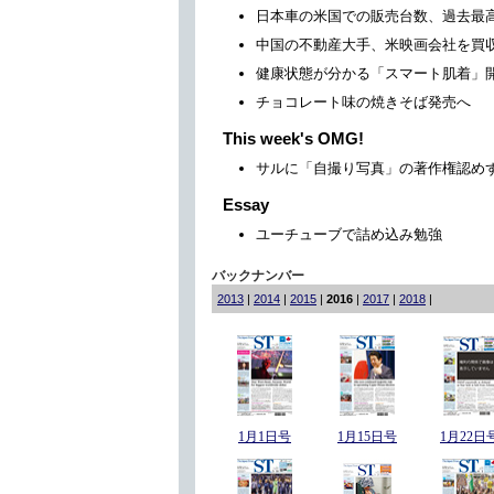
日本車の米国での販売台数、過去最
中国の不動産大手、米映画会社を買
健康状態が分かる「スマート肌着」
チョコレート味の焼きそば発売へ
This week's OMG!
サルに「自撮り写真」の著作権認め
Essay
ユーチューブで詰め込み勉強
バックナンバー
2013
|
2014
|
2015
|
2016
|
2017
|
2018
|
1月1日号
1月15日号
1月22日