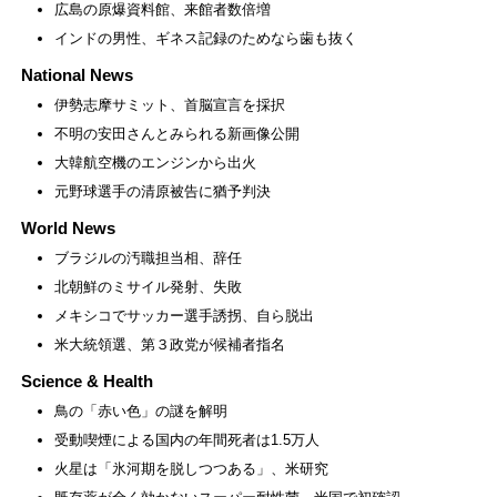
広島の原爆資料館、来館者数倍増
インドの男性、ギネス記録のためなら歯も抜く
National News
伊勢志摩サミット、首脳宣言を採択
不明の安田さんとみられる新画像公開
大韓航空機のエンジンから出火
元野球選手の清原被告に猶予判決
World News
ブラジルの汚職担当相、辞任
北朝鮮のミサイル発射、失敗
メキシコでサッカー選手誘拐、自ら脱出
米大統領選、第３政党が候補者指名
Science & Health
鳥の「赤い色」の謎を解明
受動喫煙による国内の年間死者は1.5万人
火星は「氷河期を脱しつつある」、米研究