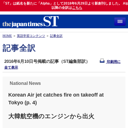
「ST」は紙名を新たに「Alpha」として2018年6月29日より新創刊しました。 Alp
「ST」は紙名を新たに「Alpha」として2018年6月29日より新創刊しました。 Alph
以降の全訳は
以降の全訳は
こちら
こちら
HOME
＞
英語学習コンテンツ
＞
記事全訳
記事全訳
2016年6月10日号掲載の記事（ST編集部訳）
印刷用に
全て表示
National News
Korean Air jet catches fire on takeoff at
Tokyo (p. 4)
大韓航空機のエンジンから出火