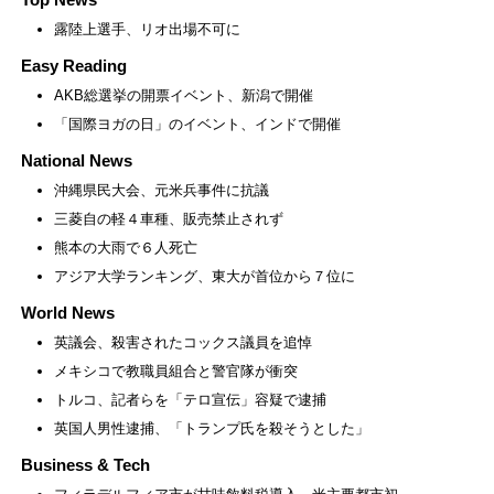
露陸上選手、リオ出場不可に
Easy Reading
AKB総選挙の開票イベント、新潟で開催
「国際ヨガの日」のイベント、インドで開催
National News
沖縄県民大会、元米兵事件に抗議
三菱自の軽４車種、販売禁止されず
熊本の大雨で６人死亡
アジア大学ランキング、東大が首位から７位に
World News
英議会、殺害されたコックス議員を追悼
メキシコで教職員組合と警官隊が衝突
トルコ、記者らを「テロ宣伝」容疑で逮捕
英国人男性逮捕、「トランプ氏を殺そうとした」
Business & Tech