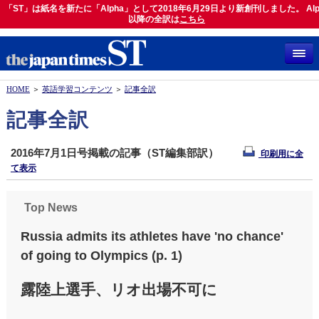
「ST」は紙名を新たに「Alpha」として2018年6月29日より新創刊しました。 Alp
「ST」は紙名を新たに「Alpha」として2018年6月29日より新創刊しました。 Alph
以降の全訳は
以降の全訳は
こちら
こちら
HOME
＞
英語学習コンテンツ
＞
記事全訳
記事全訳
2016年7月1日号掲載の記事（ST編集部訳）
印刷用に全
て表示
Top News
Russia admits its athletes have 'no chance'
of going to Olympics (p. 1)
露陸上選手、リオ出場不可に