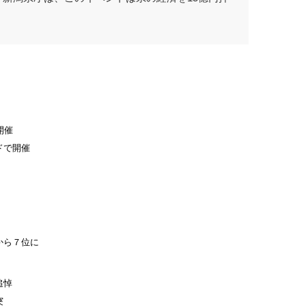
。
開催
ドで開催
から７位に
追悼
突