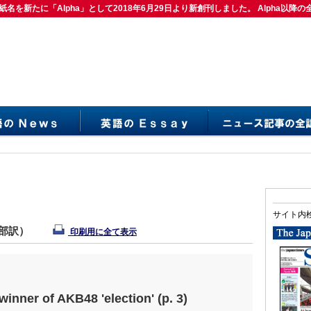
紙名を新たに「Alpha」として2018年6月29日より新創刊しました。 Alpha以降の
は紙名を新たに「Alpha」として2018年6月29日より新創刊しました。 Alpha以降の
サイト内
集部訳）
印刷用に全て表示
winner of AKB48 'election' (p. 3)