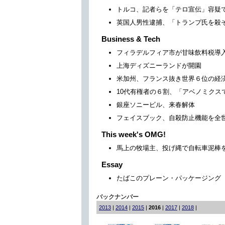
トルコ、記者らを「テロ宣伝」容疑
英国人男性逮捕、「トランプ氏を殺
Business & Tech
フィラデルフィア市が甘味飲料税導
上海ディズニーランドが開園
米加州、フランス抜き世界６位の経
10代有権者の６割、「アベノミクス
銀座ソニービル、来春解体
フェイスブック、自殺防止機能を全
This week's OMG!
馬上の牧場主、投げ縄で自転車泥棒
Essay
たばこのプレーン・パッケージング
バックナンバー
2013
|
2014
|
2015
|
2016
|
2017
|
2018
|