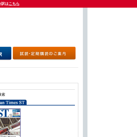
全訳は
全訳は
こちら
こちら
検索