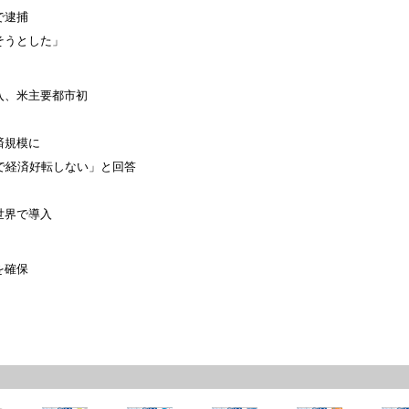
で逮捕
そうとした」
入、米主要都市初
済規模に
で経済好転しない」と回答
世界で導入
を確保