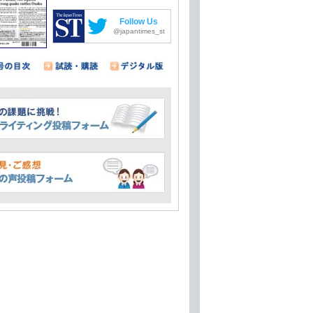
Follow Us
@japantimes_st