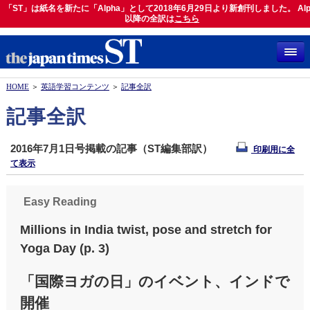
「ST」は紙名を新たに「Alpha」として2018年6月29日より新創刊しました。 Alp
「ST」は紙名を新たに「Alpha」として2018年6月29日より新創刊しました。 Alph
以降の全訳は
以降の全訳は
こちら
こちら
HOME
＞
英語学習コンテンツ
＞
記事全訳
記事全訳
2016年7月1日号掲載の記事（ST編集部訳）
印刷用に全
て表示
Easy Reading
Millions in India twist, pose and stretch for
Yoga Day (p. 3)
「国際ヨガの日」のイベント、インドで
開催