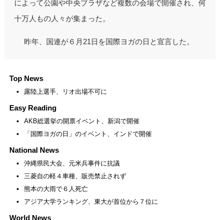
によって公園や中央プラザなど複数の会場で開催され、何
十万人もの人々が集まった。
昨年、国連が６月21日を国際ヨガの日と宣言した。
Top News
露陸上選手、リオ出場不可に
Easy Reading
AKB総選挙の開票イベント、新潟で開催
「国際ヨガの日」のイベント、インドで開催
National News
沖縄県民大会、元米兵事件に抗議
三菱自の軽４車種、販売禁止されず
熊本の大雨で６人死亡
アジア大学ランキング、東大が首位から７位に
World News