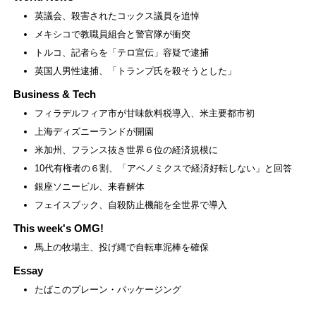
英議会、殺害されたコックス議員を追悼
メキシコで教職員組合と警官隊が衝突
トルコ、記者らを「テロ宣伝」容疑で逮捕
英国人男性逮捕、「トランプ氏を殺そうとした」
Business & Tech
フィラデルフィア市が甘味飲料税導入、米主要都市初
上海ディズニーランドが開園
米加州、フランス抜き世界６位の経済規模に
10代有権者の６割、「アベノミクスで経済好転しない」と回答
銀座ソニービル、来春解体
フェイスブック、自殺防止機能を全世界で導入
This week's OMG!
馬上の牧場主、投げ縄で自転車泥棒を確保
Essay
たばこのプレーン・パッケージング