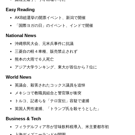
Easy Reading
AKB総選挙の開票イベント、新潟で開催
「国際ヨガの日」のイベント、インドで開催
National News
沖縄県民大会、元米兵事件に抗議
三菱自の軽４車種、販売禁止されず
熊本の大雨で６人死亡
アジア大学ランキング、東大が首位から７位に
World News
英議会、殺害されたコックス議員を追悼
メキシコで教職員組合と警官隊が衝突
トルコ、記者らを「テロ宣伝」容疑で逮捕
英国人男性逮捕、「トランプ氏を殺そうとした」
Business & Tech
フィラデルフィア市が甘味飲料税導入、米主要都市初
上海ディズニーランドが開園