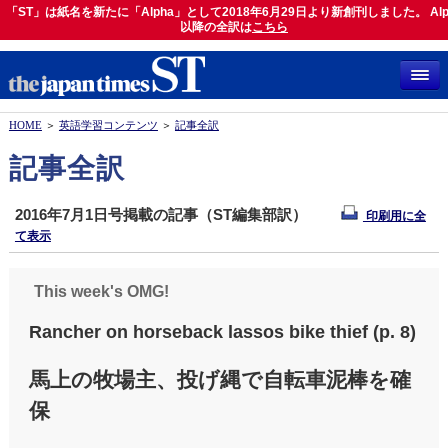
「ST」は紙名を新たに「Alpha」として2018年6月29日より新創刊しました。 Alp
「ST」は紙名を新たに「Alpha」として2018年6月29日より新創刊しました。 Alph
以降の全訳は
以降の全訳は
こちら
こちら
HOME
＞
英語学習コンテンツ
＞
記事全訳
記事全訳
2016年7月1日号掲載の記事（ST編集部訳）
印刷用に全
て表示
This week's OMG!
Rancher on horseback lassos bike thief (p. 8)
馬上の牧場主、投げ縄で自転車泥棒を確
保