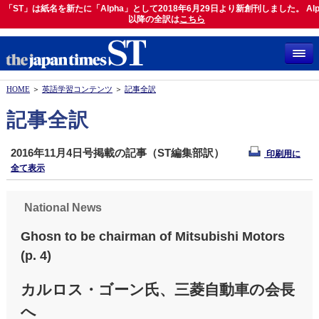
「ST」は紙名を新たに「Alpha」として2018年6月29日より新創刊しました。 Alp
「ST」は紙名を新たに「Alpha」として2018年6月29日より新創刊しました。 Alph
以降の全訳は
以降の全訳は
こちら
こちら
HOME
＞
英語学習コンテンツ
＞
記事全訳
記事全訳
2016年11月4日号掲載の記事（ST編集部訳）
印刷用に
全て表示
National News
Ghosn to be chairman of Mitsubishi Motors
(p. 4)
カルロス・ゴーン氏、三菱自動車の会長
へ