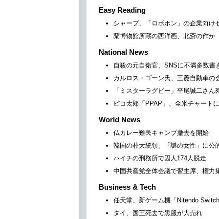
Easy Reading
シャープ、「ロボホン」の企業向け
蘭博物館所蔵の西洋画、北斎の作か
National News
自殺の元自衛官、SNSに不満多数書
カルロス・ゴーン氏、三菱自動車の
「ミスターラグビー」平尾誠二さん
ピコ太郎「PPAP」、全米チャート
World News
仏カレー難民キャンプ撤去を開始
韓国の朴大統領、「謎の女性」に公
ハイチの刑務所で囚人174人脱走
中国共産党全体会議で習主席、権力
Business & Tech
任天堂、新ゲーム機「Nitendo Swit
タイ、国王死去で黒服が大売れ