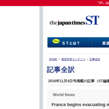
「ST」は
「ST」
HOME
＞
英語学習コンテンツ
＞
記事全訳
記事全訳
2016年11月4日号掲載の記事（ST
World News
France begins evacuating mi