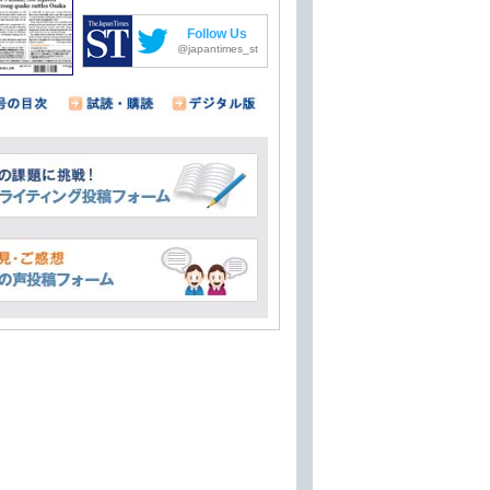
Follow Us
@japantimes_st