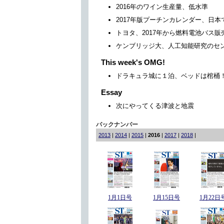
2016年のワイン生産量、低水準
2017年版プーチンカレンダー、日本
トヨタ、2017年から燃料電池バス販
ケンブリッジ大、人工知能研究のセ
This week's OMG!
ドラキュラ城に１泊、ベッドは棺桶
Essay
次にやってくる津波と地震
バックナンバー
2013
|
2014
|
2015
|
2016
|
2017
|
2018
|
1月1日号
1月15日号
1月22日