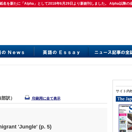
紙名を新たに「Alpha」として2018年6月29日より新創刊しました。 Alpha以降の
は紙名を新たに「Alpha」として2018年6月29日より新創刊しました。 Alpha以降の
サイト内
編集部訳）
印刷用に全て表示
grant 'Jungle' (p. 5)