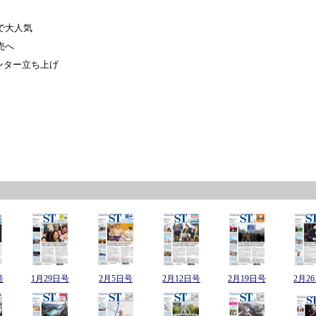
で大人気
売へ
ンター立ち上げ
！
号
1月29日号
2月5日号
2月12日号
2月19日号
2月2