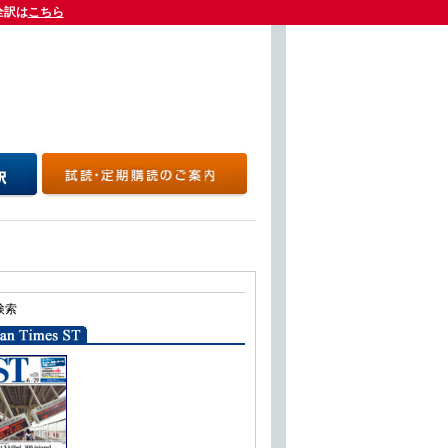
全訳は
全訳は
こちら
こちら
検索