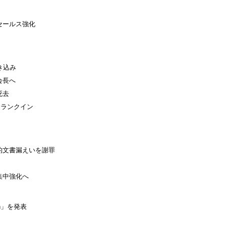
セールス強化
き込み
会長へ
死去
にランクイン
的文書漏えいを謝罪
集中強化へ
ch」を発表