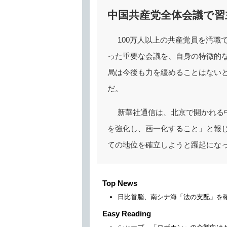
中国共産党全体会議で習
100万人以上の共産党員を汚職
った重要な会議を、自身の特徴的
局は今後も力を緩めることはない
だ。
新華社通信は、北京で開かれる
を強化し、画一化すること」と報
ての地位を確立しようと躍起にな
Top News
日比首脳、南シナ海「法の支配」を
Easy Reading