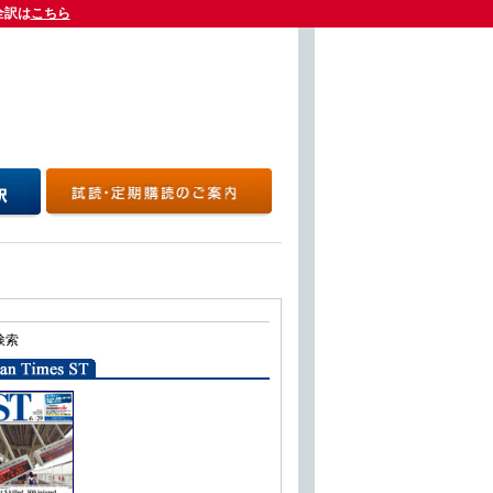
全訳は
全訳は
こちら
こちら
検索