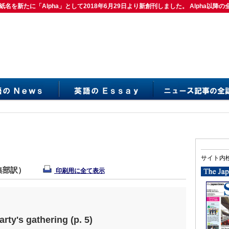
紙名を新たに「Alpha」として2018年6月29日より新創刊しました。 Alpha以降の
は紙名を新たに「Alpha」として2018年6月29日より新創刊しました。 Alpha以降の
サイト内
編集部訳）
印刷用に全て表示
arty's gathering (p. 5)