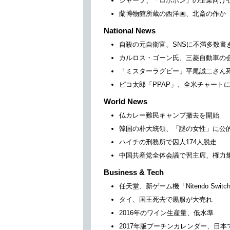
シャープ、「ロボホン」の企業向け
蘭博物館所蔵の西洋画、北斎の作か
National News
自殺の元自衛官、SNSに不満多数書
カルロス・ゴーン氏、三菱自動車の
「ミスターラグビー」平尾誠二さん
ピコ太郎「PPAP」、全米チャート
World News
仏カレー難民キャンプ撤去を開始
韓国の朴大統領、「謎の女性」に公
ハイチの刑務所で囚人174人脱走
中国共産党全体会議で習主席、権力
Business & Tech
任天堂、新ゲーム機「Nitendo Swit
タイ、国王死去で黒服が大売れ
2016年のワイン生産量、低水準
2017年版プーチンカレンダー、日本