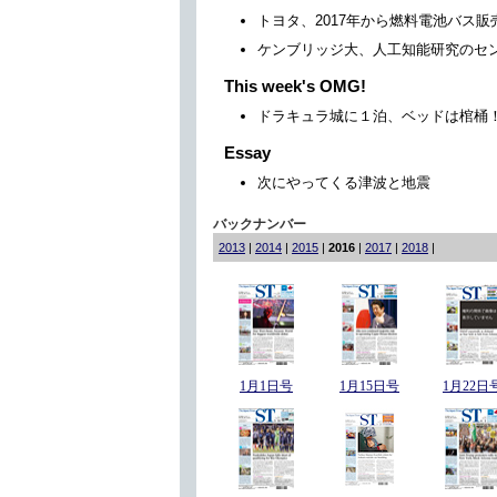
トヨタ、2017年から燃料電池バス販
ケンブリッジ大、人工知能研究のセ
This week's OMG!
ドラキュラ城に１泊、ベッドは棺桶
Essay
次にやってくる津波と地震
バックナンバー
2013
|
2014
|
2015
|
2016
|
2017
|
2018
|
1月1日号
1月15日号
1月22日