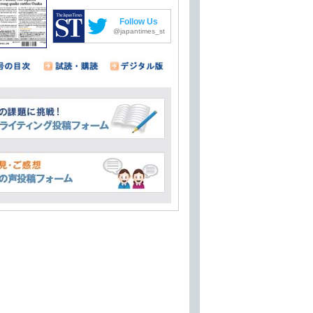
Follow Us
@japantimes_st