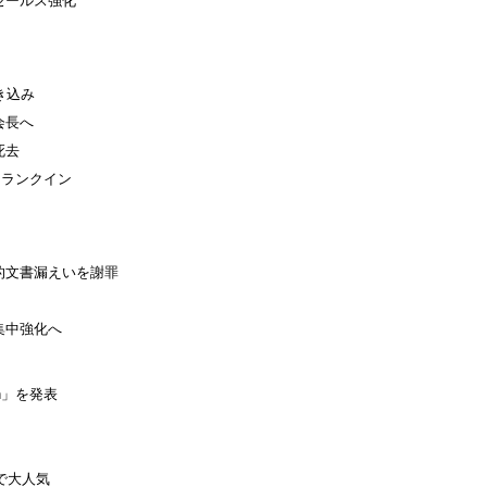
セールス強化
き込み
会長へ
死去
にランクイン
的文書漏えいを謝罪
集中強化へ
ch」を発表
で大人気