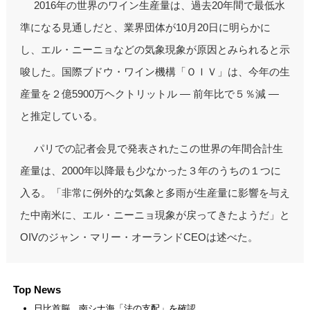
2016年の世界のワイン生産量は、過去20年間で最低水
準になる見通しだと、業界団体が10月20日に明らかに
し、エル・ニーニョなどの気象現象が原因とみられると示
唆した。国際ブドウ・ワイン機構「ＯＩＶ」は、今年の生
産量を２億5900万ヘクトリットル ― 前年比で５％減 ―
と推定している。
パリでの記者会見で発表されたこの世界の年間合計生
産量は、2000年以降最も少なかった３年のうちの１つに
入る。「非常に例外的な気象と多雨が生産量に影響を与え
た中南米に、エル・ニーニョ現象が戻ってきたようだ」と
OIVのジャン・マリー・オーランドCEOは述べた。
Top News
日比首脳、南シナ海「法の支配」を確認