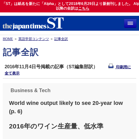
「ST」は紙名を新たに「Alpha」として2018年6月29日より新創刊しました。 Alp
「ST」は紙名を新たに「Alpha」として2018年6月29日より新創刊しました。 Alph
以降の全訳は
以降の全訳は
こちら
こちら
HOME
＞
英語学習コンテンツ
＞
記事全訳
記事全訳
2016年11月4日号掲載の記事（ST編集部訳）
印刷用に
全て表示
Business & Tech
World wine output likely to see 20-year low
(p. 6)
2016年のワイン生産量、低水準