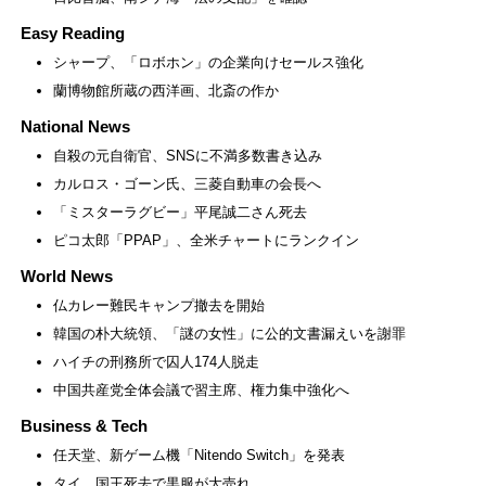
Easy Reading
シャープ、「ロボホン」の企業向けセールス強化
蘭博物館所蔵の西洋画、北斎の作か
National News
自殺の元自衛官、SNSに不満多数書き込み
カルロス・ゴーン氏、三菱自動車の会長へ
「ミスターラグビー」平尾誠二さん死去
ピコ太郎「PPAP」、全米チャートにランクイン
World News
仏カレー難民キャンプ撤去を開始
韓国の朴大統領、「謎の女性」に公的文書漏えいを謝罪
ハイチの刑務所で囚人174人脱走
中国共産党全体会議で習主席、権力集中強化へ
Business & Tech
任天堂、新ゲーム機「Nitendo Switch」を発表
タイ、国王死去で黒服が大売れ