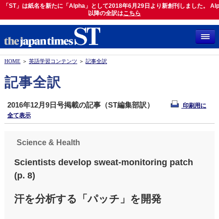
「ST」は紙名を新たに「Alpha」として2018年6月29日より新創刊しました。 Alp
「ST」は紙名を新たに「Alpha」として2018年6月29日より新創刊しました。 Alph
以降の全訳は
以降の全訳は
こちら
こちら
HOME
＞
英語学習コンテンツ
＞
記事全訳
記事全訳
2016年12月9日号掲載の記事（ST編集部訳）
印刷用に
全て表示
Science & Health
Scientists develop sweat-monitoring patch
(p. 8)
汗を分析する「パッチ」を開発