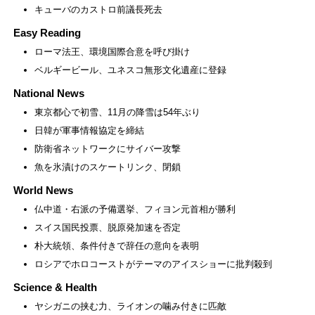
キューバのカストロ前議長死去
Easy Reading
ローマ法王、環境国際合意を呼び掛け
ベルギービール、ユネスコ無形文化遺産に登録
National News
東京都心で初雪、11月の降雪は54年ぶり
日韓が軍事情報協定を締結
防衛省ネットワークにサイバー攻撃
魚を氷漬けのスケートリンク、閉鎖
World News
仏中道・右派の予備選挙、フィヨン元首相が勝利
スイス国民投票、脱原発加速を否定
朴大統領、条件付きで辞任の意向を表明
ロシアでホロコーストがテーマのアイスショーに批判殺到
Science & Health
ヤシガニの挟む力、ライオンの噛み付きに匹敵