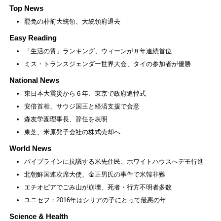
Top News
罷免の朴前大統領、大統領府退去
Easy Reading
「生活の質」ランキング、ウィーンが８年連続首位
ミス・トランスジェンダー世界大会、タイの参加者が優勝
National News
東日本大震災から６年、東京で政府追悼式
安倍首相、サウジ国王と経済支援で合意
森友学園理事長、辞任を表明
東芝、米原発子会社の株式売却へ
World News
パイプラインに抗議する米先住民、ホワイトハウスへデモ行進
北朝鮮国連次席大使、金正男氏の事件で米韓非難
エチオピアでごみ山が崩壊、死者・行方不明者多数
ユニセフ：2016年はシリアの子にとって最悪の年
Science & Health