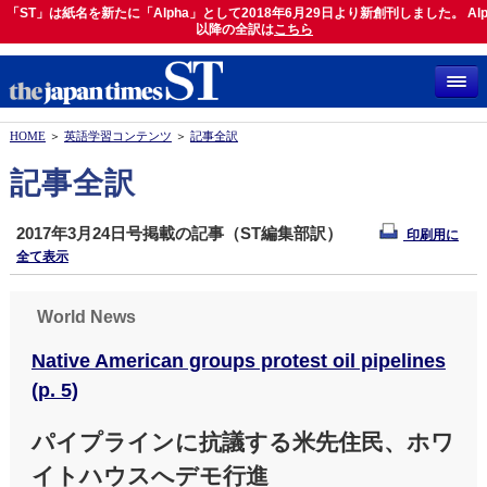
「ST」は紙名を新たに「Alpha」として2018年6月29日より新創刊しました。 Alp
「ST」は紙名を新たに「Alpha」として2018年6月29日より新創刊しました。 Alph
以降の全訳は
以降の全訳は
こちら
こちら
HOME
＞
英語学習コンテンツ
＞
記事全訳
記事全訳
2017年3月24日号掲載の記事（ST編集部訳）
印刷用に
全て表示
World News
Native American groups protest oil pipelines
(p. 5)
パイプラインに抗議する米先住民、ホワ
イトハウスへデモ行進