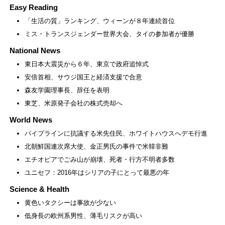
Easy Reading
「生活の質」ランキング、ウィーンが８年連続首位
ミス・トランスジェンダー世界大会、タイの参加者が優勝
National News
東日本大震災から６年、東京で政府追悼式
安倍首相、サウジ国王と経済支援で合意
森友学園理事長、辞任を表明
東芝、米原発子会社の株式売却へ
World News
パイプラインに抗議する米先住民、ホワイトハウスへデモ行進
北朝鮮国連次席大使、金正男氏の事件で米韓非難
エチオピアでごみ山が崩壊、死者・行方不明者多数
ユニセフ：2016年はシリアの子にとって最悪の年
Science & Health
黄色いタクシーは事故が少ない
低身長の欧州系男性、薄毛リスクが高い