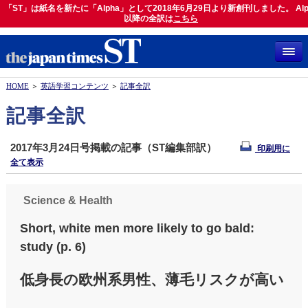
「ST」は紙名を新たに「Alpha」として2018年6月29日より新創刊しました。 Alp
「ST」は紙名を新たに「Alpha」として2018年6月29日より新創刊しました。 Alph
以降の全訳は
以降の全訳は
こちら
こちら
HOME
＞
英語学習コンテンツ
＞
記事全訳
記事全訳
2017年3月24日号掲載の記事（ST編集部訳）
印刷用に
全て表示
Science & Health
Short, white men more likely to go bald:
study (p. 6)
低身長の欧州系男性、薄毛リスクが高い