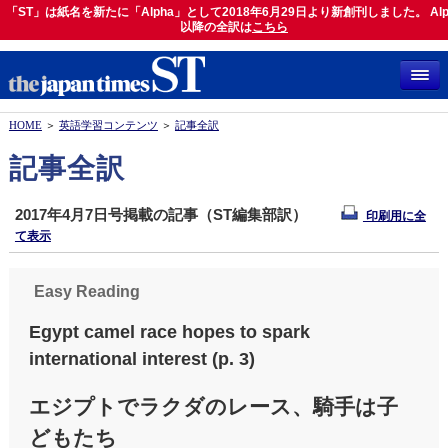
「ST」は紙名を新たに「Alpha」として2018年6月29日より新創刊しました。 Alp
「ST」は紙名を新たに「Alpha」として2018年6月29日より新創刊しました。 Alph
以降の全訳は
以降の全訳は
こちら
こちら
HOME
＞
英語学習コンテンツ
＞
記事全訳
記事全訳
2017年4月7日号掲載の記事（ST編集部訳）
印刷用に全
て表示
Easy Reading
Egypt camel race hopes to spark
international interest (p. 3)
エジプトでラクダのレース、騎手は子
どもたち