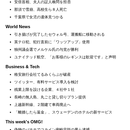
安倍首相、夫人の証人喚問を拒否
那須で雪崩、高校生ら８人死亡
千葉県で女児の遺体見つかる
World News
引き揚げが完了したセウォル号、運搬船に移動される
英テロ犯、犯行直前に「ワッツアップ」使用
独州議会選でメルケル氏の与党が勝利
ユナイテッド航空、「お客様のレギンスは歓迎です」と声明
Business & Tech
格安旅行会社てるみくらぶが破産
ツイッター、有料サービス導入を検討
残業上限を設ける企業、４社中１社
長崎の無人島、丸ごと貸し切りプラン提供
上越新幹線、２階建て車両廃止へ
「離婚したら返金」、スウェーデンのホテルの新サービス
This week's OMG!
偽物のバナナでコカイン密輸容疑の男ら逮捕