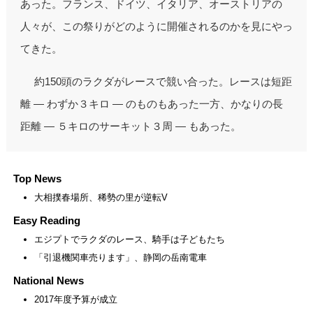
あった。フランス、ドイツ、イタリア、オーストリアの
人々が、この祭りがどのように開催されるのかを見にやっ
てきた。
約150頭のラクダがレースで競い合った。レースは短距
離 ― わずか３キロ ― のものもあった一方、かなりの長
距離 ― ５キロのサーキット３周 ― もあった。
Top News
大相撲春場所、稀勢の里が逆転V
Easy Reading
エジプトでラクダのレース、騎手は子どもたち
「引退機関車売ります」、静岡の岳南電車
National News
2017年度予算が成立