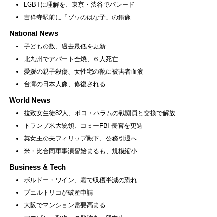
LGBTに理解を、東京・渋谷でパレード
吉祥寺駅前に「ゾウのはな子」の銅像
National News
子どもの数、過去最低を更新
北九州でアパート全焼、６人死亡
愛媛の親子殺傷、女性宅の靴に被害者血液
台湾の日本人像、修復される
World News
拉致女生徒82人、ボコ・ハラムの戦闘員と交換で解放
トランプ米大統領、コミーFBI 長官を更迭
英女王の夫フィリップ殿下、公務引退へ
米・比合同軍事演習始まるも、規模縮小
Business & Tech
ボルドー・ワイン、霜で収穫半減の恐れ
プエルトリコが破産申請
大阪でマンション需要高まる