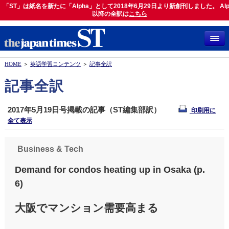
「ST」は紙名を新たに「Alpha」として2018年6月29日より新創刊しました。 Alp
「ST」は紙名を新たに「Alpha」として2018年6月29日より新創刊しました。 Alph
以降の全訳は
以降の全訳は
こちら
こちら
HOME
＞
英語学習コンテンツ
＞
記事全訳
記事全訳
2017年5月19日号掲載の記事（ST編集部訳）
印刷用に
全て表示
Business & Tech
Demand for condos heating up in Osaka (p.
6)
大阪でマンション需要高まる