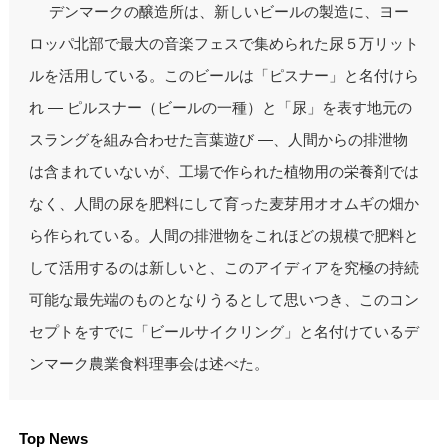
デンマークの醸造所は、新しいビールの製造に、ヨー
ロッパ北部で最大の音楽フェスで集められた尿５万リット
ルを活用している。このビールは「ピスナー」と名付けら
れ ― ピルスナー（ビールの一種）と「尿」を表す地元の
スラングを組み合わせた言葉遊び ―、人間からの排泄物
は含まれていないが、工場で作られた植物用の栄養剤では
なく、人間の尿を肥料にして育った麦芽用オオムギの畑か
ら作られている。人間の排泄物をこれほどの規模で肥料と
して活用するのは新しいと、このアイディアを究極の持続
可能な最先端のものとなりうるとして思いつき、このコン
セプトをすでに「ビールサイクリング」と名付けているデ
ンマーク農業食料理事会は述べた。
Top News