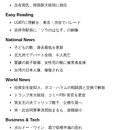
文在寅氏、韓国新大統領に就任
Easy Reading
LGBTに理解を、東京・渋谷でパレード
吉祥寺駅前に「ゾウのはな子」の銅像
National News
子どもの数、過去最低を更新
北九州でアパート全焼、６人死亡
愛媛の親子殺傷、女性宅の靴に被害者血液
台湾の日本人像、修復される
World News
拉致女生徒82人、ボコ・ハラムの戦闘員と交換で解放
トランプ米大統領、コミーFBI 長官を更迭
英女王の夫フィリップ殿下、公務引退へ
米・比合同軍事演習始まるも、規模縮小
Business & Tech
ボルドー・ワイン、霜で収穫半減の恐れ