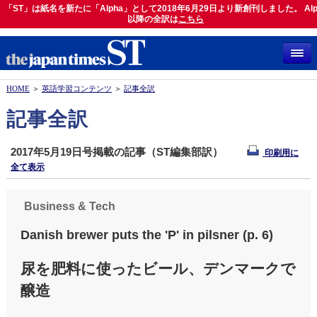
「ST」は紙名を新たに「Alpha」として2018年6月29日より新創刊しました。 Alp
「ST」は紙名を新たに「Alpha」として2018年6月29日より新創刊しました。 Alph
以降の全訳は
以降の全訳は
こちら
こちら
HOME
＞
英語学習コンテンツ
＞
記事全訳
記事全訳
2017年5月19日号掲載の記事（ST編集部訳）
印刷用に
全て表示
Business & Tech
Danish brewer puts the 'P' in pilsner (p. 6)
尿を肥料に使ったビール、デンマークで
醸造