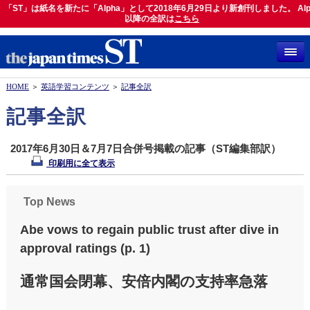
「ST」は紙名を新たに「Alpha」として2018年6月29日より新創刊しました。 Alp
「ST」は紙名を新たに「Alpha」として2018年6月29日より新創刊しました。 Alph
以降の全訳は
以降の全訳は
こちら
こちら
HOME
＞
英語学習コンテンツ
＞
記事全訳
記事全訳
2017年6月30日＆7月7日合併号掲載の記事（ST編集部訳）
印刷用に全て表示
Top News
Abe vows to regain public trust after dive in
approval ratings (p. 1)
通常国会閉幕、安倍内閣の支持率急落