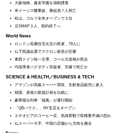
大阪地検、森友学園を強制捜査
米イージス艦事故、乗組員７人死亡
松山、ゴルフ全米オープンで２位
元SMAP３人、契約終了へ
World News
ロンドン高層住宅火災の死者、79人に
仏下院議会選でマクロン新党が圧勝
東西ドイツ統一主導、コール元首相が死去
IS指導者バグダディ容疑者、空爆で死亡か
SCIENCE & HEALTH／BUSINESS & TECH
アマゾンが高級スーパー買収、生鮮食品販売に参入
韓国、原発の新規計画を白紙に
豪華寝台列車「瑞風」が運行開始
「QBハウス」、NY支店をオープン
エチオピアのコーヒー豆、気候変動で収穫量半減の恐れ
仏スーパー大手、中国の店舗から犬肉を撤去