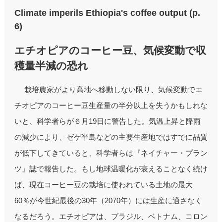
Climate imperils Ethiopia's coffee output (p.
6)
エチオピアのコーヒー豆、気候変動で収
穫量半減の恐れ
栽培農家がより高地へ移動しない限り、気候変動でエ
チオピアのコーヒー豆生産量の半分以上を失うかもしれな
いと、科学者らが６月19日に警告した。気温上昇と降雨
の減少により、ゼゲ半島などの主要生産地ではすでに品質
が低下してきていると、科学者らは『ネイチャー・プラン
ツ』誌で報告した。もし地球温暖化が衰えることなく続け
ば、現在コーヒー豆の栽培に使われている土地の最大
60％が今世紀最後の30年（2070年）には生産に適さなく
なるだろう。エチオピアは、ブラジル、ベトナム、コロン