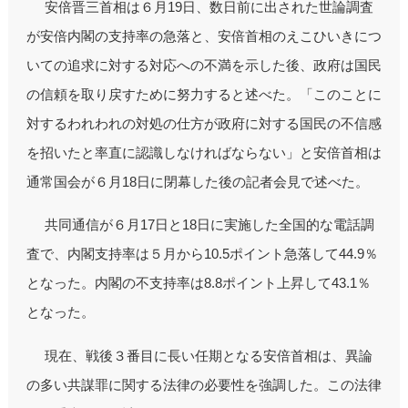
安倍晋三首相は６月19日、数日前に出された世論調査
が安倍内閣の支持率の急落と、安倍首相のえこひいきにつ
いての追求に対する対応への不満を示した後、政府は国民
の信頼を取り戻すために努力すると述べた。「このことに
対するわれわれの対処の仕方が政府に対する国民の不信感
を招いたと率直に認識しなければならない」と安倍首相は
通常国会が６月18日に閉幕した後の記者会見で述べた。
共同通信が６月17日と18日に実施した全国的な電話調
査で、内閣支持率は５月から10.5ポイント急落して44.9％
となった。内閣の不支持率は8.8ポイント上昇して43.1％
となった。
現在、戦後３番目に長い任期となる安倍首相は、異論
の多い共謀罪に関する法律の必要性を強調した。この法律