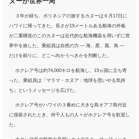
ヌーが世界一周
３年が経ち、ポリネシアの旅するカヌーは６月17日に
ハワイに帰ってきた。長さが19メートルある船体の外板
が二重構造のこのカヌーは近代的な航海機器を用いずに世
界中を旅した。乗組員は自然の力 ― 海、星、風、鳥 ―
だけを頼りに、どこへ向かうべきかを判断した。
ホクレア号は約74,000キロを航海し、19ヵ国に立ち寄
った。乗組員は「マラマ・ホヌア：地球を思いやる気持
ち」というメッセージを広げた。
ホクレア号がハワイの３番めに大きな島オアフ島付近
に係留されたとき、何千人もの人々がホクレア号を歓迎し
た。