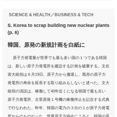
SCIENCE & HEALTH／BUSINESS & TECH
S. Korea to scrap building new nuclear plants
(p. 6)
韓国、原発の新規計画を白紙に
原子力発電量が世界でも最も多い国の１つである韓国
は、新しい原子力発電所を建設する計画を破棄する。文在
寅大統領は６月19日、原子力から撤退し、既存の原子力
発電所の寿命を延長する取り組みもしないと述べた。文大
統領の演説は、稼働して40年近くになる韓国で最も古い
原子力発電所、古里原発１号機の稼働停止を記念する式典
で行なわれた。昨年、韓国の電力の３分の１が原子力発電
所からのものだった。世界原子力協会によると、韓国の原